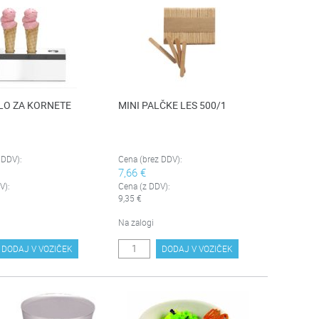
LO ZA KORNETE
MINI PALČKE LES 500/1
 DDV):
Cena (brez DDV):
7,66 €
V):
Cena (z DDV):
9,35 €
Na zalogi
DODAJ V VOZIČEK
DODAJ V VOZIČEK