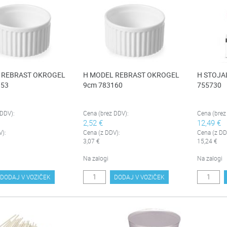
 REBRAST OKROGEL
H MODEL REBRAST OKROGEL
H STOJA
153
9cm 783160
755730
 DDV):
Cena (brez DDV):
Cena (brez
2,52 €
12,49 €
V):
Cena (z DDV):
Cena (z DD
3,07 €
15,24 €
Na zalogi
Na zalogi
DODAJ V VOZIČEK
DODAJ V VOZIČEK