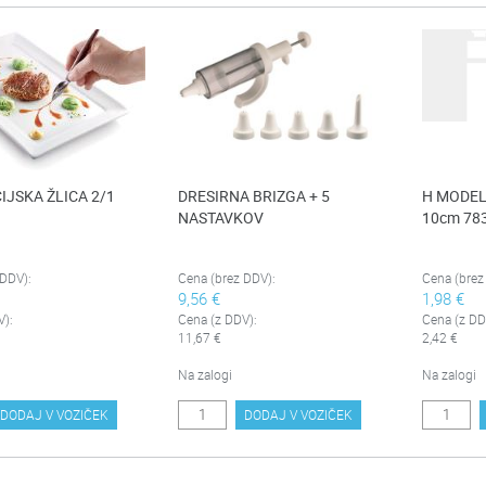
JSKA ŽLICA 2/1
DRESIRNA BRIZGA + 5
H MODEL
NASTAVKOV
10cm 78
 DDV):
Cena (brez DDV):
Cena (brez
9,56 €
1,98 €
V):
Cena (z DDV):
Cena (z DD
11,67 €
2,42 €
Na zalogi
Na zalogi
DODAJ V VOZIČEK
DODAJ V VOZIČEK