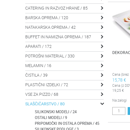
CATERING IN RAZVOZ HRANE / 85

BARSKA OPREMA / 120

NATAKARSKA OPREMA / 42

BUFFET IN NAMIZNA OPREMA / 187

APARATI / 172

DEKORACI
POTROŠNI MATERIAL / 330

MELAMIN / 16

Cena (brez
ČISTILA / 39

15,78 €
PLASTIČNI IZDELKI / 72

Cena (z DD
19,25 €
VSE ZA PIZZO / 68

Na zalogi
SLAŠČIČARSTVO / 80

SILIKONSKI MODELI / 24
OSTALI MODELI / 9
PRIPOMOČKI IN OSTALA OPREMA / 45
SILIKONSKE PODLOGE / 3