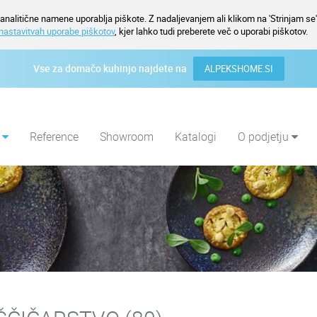
nalitične namene uporablja piškote. Z nadaljevanjem ali klikom na 'Strinjam se' 
nastavitvah uporabe piškotov
, kjer lahko tudi preberete več o uporabi piškotov.
Vse za domačo kuhinjo najdete na
ALPEKSHOME.SI
i
Reference
Showroom
Katalogi
O podjetju