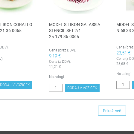
ILIKON CORALLO
MODEL SILIKON GALASSIA
MODEL S
321.36.0065
STENCIL SET 2/1
N.68 33.
25.179.36.0065
 DDV):
Cena (brez
Cena (brez DDV):
23,51 €
9,19 €
V):
Cena (z DD
Cena (z DDV):
28,68 €
11,21 €
Na zalogi
Na zalogi
DODAJ V VOZIČEK
DODAJ V VOZIČEK
Prikaži več