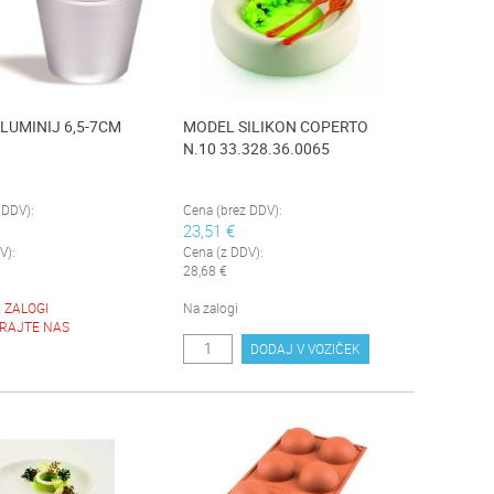
LUMINIJ 6,5-7CM
MODEL SILIKON COPERTO
N.10 33.328.36.0065
 DDV):
Cena (brez DDV):
23,51 €
V):
Cena (z DDV):
28,68 €
 ZALOGI
Na zalogi
RAJTE NAS
DODAJ V VOZIČEK