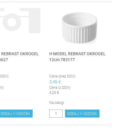
 REBRAST OKROGEL
H MODEL REBRAST OKROGEL
3627
12cm 783177
 DDV):
Cena (brez DDV):
3,49 €
V):
Cena (z DDV):
4,26 €
Na zalogi
DODAJ V VOZIČEK
DODAJ V VOZIČEK