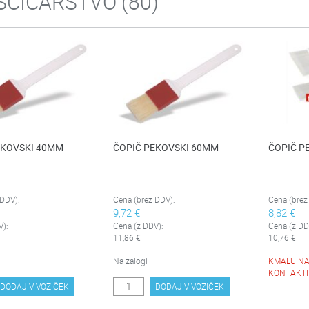
ŠČIČARSTVO
(80)
EKOVSKI 40MM
ČOPIČ PEKOVSKI 60MM
ČOPIČ P
 DDV):
Cena (brez DDV):
Cena (brez
9,72 €
8,82 €
V):
Cena (z DDV):
Cena (z DD
11,86 €
10,76 €
Na zalogi
KMALU NA
KONTAKTI
DODAJ V VOZIČEK
DODAJ V VOZIČEK