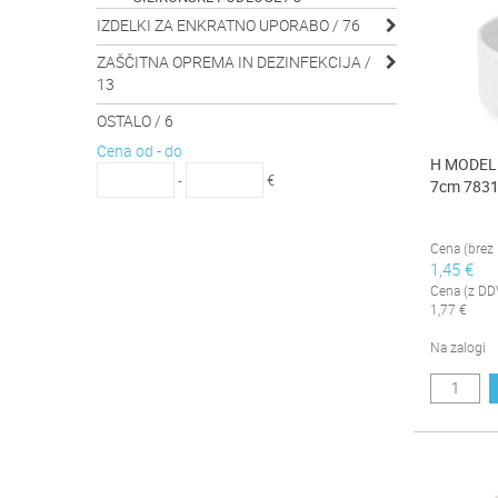
IZDELKI ZA ENKRATNO UPORABO / 76

ZAŠČITNA OPREMA IN DEZINFEKCIJA /

13
OSTALO / 6
Cena od - do
H MODEL
-
€
7cm 783
Cena (brez
1,45 €
Cena (z DD
1,77 €
Na zalogi