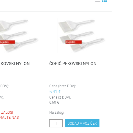
EKOVSKI NYLON
ČOPIČ PEKOVSKI NYLON
 DDV):
Cena (brez DDV):
5,41 €
V):
Cena (z DDV):
6,60 €
 ZALOGI
Na zalogi
RAJTE NAS
DODAJ V VOZIČEK