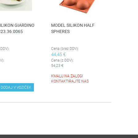
ILIKON GIARDINO
MODEL SILIKON HALF
323.36.0065
SPHERES
 DDV):
Cena (brez DDV):
44,45 €
V):
Cena (z DDV):
54,23 €
KMALU NA ZALOGI
KONTAKTIRAJTE NAS
DODAJ V VOZIČEK