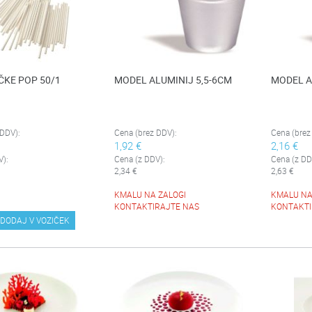
ČKE POP 50/1
MODEL ALUMINIJ 5,5-6CM
MODEL A
 DDV):
Cena (brez DDV):
Cena (brez
1,92 €
2,16 €
V):
Cena (z DDV):
Cena (z DD
2,34 €
2,63 €
KMALU NA ZALOGI
KMALU NA
KONTAKTIRAJTE NAS
KONTAKTI
DODAJ V VOZIČEK