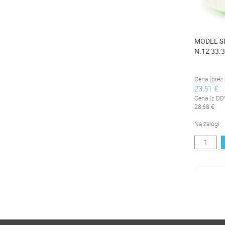
MODEL S
N.12 33.
Cena (brez
23,51 €
Cena (z DD
28,68 €
Na zalogi