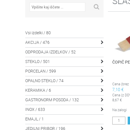
SLA
Vsi izdelki / 80
AKCIJA / 476

ODPRODAJA IZDELKOV / 52
STEKLO / 501
ČOPIČ P

PORCELAN / 599

OPALNO STEKLO / 74

Cena (brez
7,10 €
KERAMIKA / 6

Cena (z DD
GASTRONORM POSODA / 132
8,67 €

INOX / 633

Na zalogi
EMAJL / 1
JEDILNI PRIBOR / 196
