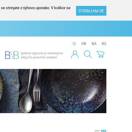
se strinjate z njihovo uporabo. V kolikor se
STRINJAM SE
SI
HR
BA
RS