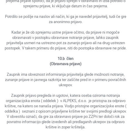
prejema prijave sporoči, da je prijavo sprejel v obravnavo in izda potrdilo o
sprejemu prijave, ki vključuje datum in čas prejema.
Potrdilo se pošlje na naslov ali način, ki ga je navedel prijavitelj, tudi če gre
za anonimno prijavo.
Kadar je že ob sprejemu ustne prijave očitno, da prijave ni mogoče
obravnavati v postopku obravnave notranje prijave, lahko zaupnik
prijavitelja usmeri na ustrezno pot za zunanjo prijavo ali na drug ustrezen
postopek. V takem primeru do prijave, niti do postopka obravnave ne pride.
10.b člen
(Obravnava prijave)
Zaupnik ima obveznost informiranja prijavitelja glede možnosti notranje,
zunanje prijave in javnega razkritja ter zaščite pred in v primeru povračilnih
ukrepov.
Zaupnik prijavo pregleda in ugotovi, katera oseba oziroma notranja
organizacijska enota ( oddelek ) v ALPEKS, d.o.o. je pristojna za odpravo
kršitve, na katero se nanaša prijava. Vodjo pristojne organizacijske enote (
oddelka ) seznani z opisom prijavljene kršitve ter svojimi predlogi ukrepov.
V obvestilu označi, da gre za obravnavo prijave po ZZPri ter določi rok za
povratno informacijo glede izvedenih ali predlaganih ukrepov za odpravo
kršitve in zoper kršitelja.