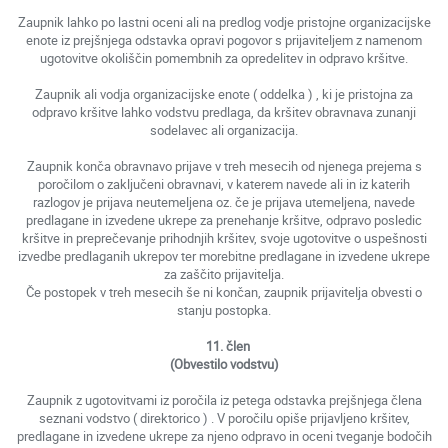
Zaupnik lahko po lastni oceni ali na predlog vodje pristojne organizacijske
enote iz prejšnjega odstavka opravi pogovor s prijaviteljem z namenom
ugotovitve okoliščin pomembnih za opredelitev in odpravo kršitve.
Zaupnik ali vodja organizacijske enote ( oddelka ) , ki je pristojna za
odpravo kršitve lahko vodstvu predlaga, da kršitev obravnava zunanji
sodelavec ali organizacija.
Zaupnik konča obravnavo prijave v treh mesecih od njenega prejema s
poročilom o zaključeni obravnavi, v katerem navede ali in iz katerih
razlogov je prijava neutemeljena oz. če je prijava utemeljena, navede
predlagane in izvedene ukrepe za prenehanje kršitve, odpravo posledic
kršitve in preprečevanje prihodnjih kršitev, svoje ugotovitve o uspešnosti
izvedbe predlaganih ukrepov ter morebitne predlagane in izvedene ukrepe
za zaščito prijavitelja.
Če postopek v treh mesecih še ni končan, zaupnik prijavitelja obvesti o
stanju postopka.
11. člen
(Obvestilo vodstvu)
Zaupnik z ugotovitvami iz poročila iz petega odstavka prejšnjega člena
seznani vodstvo ( direktorico ) . V poročilu opiše prijavljeno kršitev,
predlagane in izvedene ukrepe za njeno odpravo in oceni tveganje bodočih