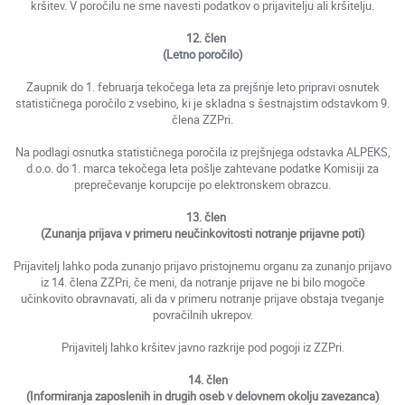
kršitev. V poročilu ne sme navesti podatkov o prijavitelju ali kršitelju.
12. člen
(Letno poročilo)
Zaupnik do 1. februarja tekočega leta za prejšnje leto pripravi osnutek
statističnega poročilo z vsebino, ki je skladna s šestnajstim odstavkom 9.
člena ZZPri.
Na podlagi osnutka statističnega poročila iz prejšnjega odstavka ALPEKS,
d.o.o. do 1. marca tekočega leta pošlje zahtevane podatke Komisiji za
preprečevanje korupcije po elektronskem obrazcu.
13. člen
(Zunanja prijava v primeru neučinkovitosti notranje prijavne poti)
Prijavitelj lahko poda zunanjo prijavo pristojnemu organu za zunanjo prijavo
iz 14. člena ZZPri, če meni, da notranje prijave ne bi bilo mogoče
učinkovito obravnavati, ali da v primeru notranje prijave obstaja tveganje
povračilnih ukrepov.
Prijavitelj lahko kršitev javno razkrije pod pogoji iz ZZPri.
14. člen
(Informiranja zaposlenih in drugih oseb v delovnem okolju zavezanca)