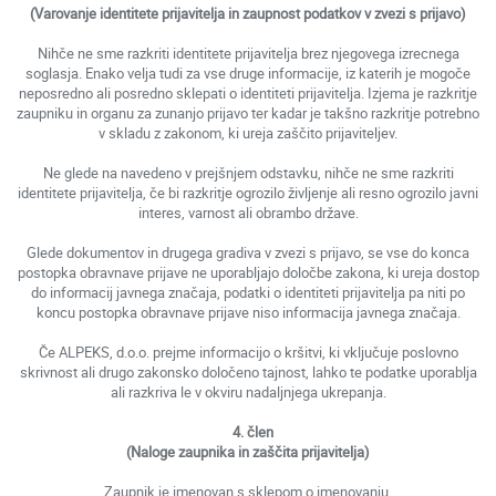
(Varovanje identitete prijavitelja in zaupnost podatkov v zvezi s prijavo)
Nihče ne sme razkriti identitete prijavitelja brez njegovega izrecnega
soglasja. Enako velja tudi za vse druge informacije, iz katerih je mogoče
neposredno ali posredno sklepati o identiteti prijavitelja. Izjema je razkritje
zaupniku in organu za zunanjo prijavo ter kadar je takšno razkritje potrebno
v skladu z zakonom, ki ureja zaščito prijaviteljev.
Ne glede na navedeno v prejšnjem odstavku, nihče ne sme razkriti
identitete prijavitelja, če bi razkritje ogrozilo življenje ali resno ogrozilo javni
interes, varnost ali obrambo države.
Glede dokumentov in drugega gradiva v zvezi s prijavo, se vse do konca
postopka obravnave prijave ne uporabljajo določbe zakona, ki ureja dostop
do informacij javnega značaja, podatki o identiteti prijavitelja pa niti po
koncu postopka obravnave prijave niso informacija javnega značaja.
Če ALPEKS, d.o.o. prejme informacijo o kršitvi, ki vključuje poslovno
skrivnost ali drugo zakonsko določeno tajnost, lahko te podatke uporablja
ali razkriva le v okviru nadaljnjega ukrepanja.
4. člen
(
Naloge zaupnika in zaščita prijavitelja
)
Zaupnik je imenovan s sklepom o imenovanju.