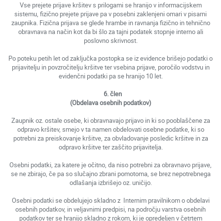
Vse prejete prijave kršitev s prilogami se hranijo v informacijskem
sistemu, fizično prejete prijave pa v posebni zaklenjeni omari v pisarni
zaupnika. Fizična prijava se glede hrambe in ravnanja fizično in tehnično
obravnava na način kot da bi šlo za tajni podatek stopnje interno ali
poslovno skrivnost.
Po poteku petih let od zaključka postopka se iz evidence brišejo podatki o
prijavitelju in povzročitelju kršitve ter vsebina prijave, poročilo vodstvu in
evidenčni podatki pa se hranijo 10 let.
6. člen
(Obdelava osebnih podatkov)
Zaupnik oz. ostale osebe, ki obravnavajo prijavo in ki so pooblaščene za
odpravo kršitev, smejo v ta namen obdelovati osebne podatke, ki so
potrebni za preiskovanje kršitve, za obvladovanje posledic kršitve in za
odpravo kršitve ter zaščito prijavitelja.
Osebni podatki, za katere je očitno, da niso potrebni za obravnavo prijave,
se ne zbirajo, če pa so slučajno zbrani pomotoma, se brez nepotrebnega
odlašanja izbrišejo oz. uničijo.
Osebni podatki se obdelujejo skladno z Internim pravilnikom o obdelavi
osebnih podatkov, in veljavnimi predpisi, na področju varstva osebnih
podatkov ter se hranijo skladno z rokom, ki je opredeljen v četrtem