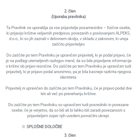
2. člen
(Uporaba pravilnika)
Ta Pravilnik se uporablja za vse prijavitelje posameznike – fizične osebe,
ki prijavijo kršitve veljavnih predpisov, povezanih s poslovanjem ALPEKS,
d.o.o., ki so jih zaznali v delovnem okolju, v skladu z zakonom, ki ureja
zaščito prijaviteljev.
Do zaščite po tem Pravilniku je upravičen prijavitelj, ki je podal prijavo, če
je na podlagi utemeljenih razlogov menil, da so bile prijavljene informacije
o kršitvi ob prijavi resnične. Do zaščite po tem Pravilniku je upravičen tudi
prijavitelj, ki je prijavo podal anonimno, pa je bila kasneje razkrita njegova
identiteta.
Prijavitelj ni upravičen do zaščite po tem Pravilniku, če je prijavo podal dve
leti ali več po prenehanju kršitve.
Do zaščite po tem Pravilniku so upravičeni tudi posredniki in povezane
osebe, če je verjetno, da so bili ali bi lahko bili zaradi povezanosti s
prijaviteljem zoper njih uvedeni povračilni ukrepi.
SPLOŠNE DOLOČBE
3. člen