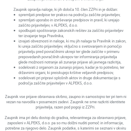
Zaupnik opravlja naloge, ki jih določa 10. člen ZZPri in je dolžan:
spremljati predpise ter prakso na področju zaščite prijaviteljev,
spremljati uporabo in izvrševanje predpisov in pravil, ki urejajo
zaščito prijaviteljev, v ALPEKS, d.o.o.
spodbujati spoštovanje zakonskih rešitev za zaščito prijaviteljev
ter izvajanje tega Pravilnika,
izvajati obveznosti in naloge, ki mu jih nalaga ta Pravilnik in zakon,
ki ureja zaščito prijaviteljev, vključno s svetovanjem in pomočjo
prijavitelju pred povračilnimi ukrepi ter glede zaščite v primeru
prepovedanih povračilnih ukrepov ter informiranja prijavitelja
glede možnosti notranje ali zunanje prijave ali javnega razkritja,
sodelovati z organom za zunanjo prijavo, kadar je to potrebno, ter
državnimi organi, ki preiskujejo kršitve veljavnih predpisov,
sodelovati pri pripravi splošnih aktov in druge dokumentacije s
področja zaščite prijaviteljev v ALPEKS, d.o.o.
Zaupnik vse prijave obravnava skrbno, zaupno in samostojno ter pri tem ni
vezan na navodila v posamezni zadevi. Zaupnik ne sme razkriti identitete
prijavitelja, razen pod pogoji iz ZZPri.
Zaupnik ima pri delu dostop do gradiva, relevantnega za obravnavo prijave,
zaposleni v ALPEKS, d.o.o. pa so mu dolžni nuditi pomoč in informacije,
potrebne za njegovo delo. Zaupnik podatke, s katerimi se seznani v okviru