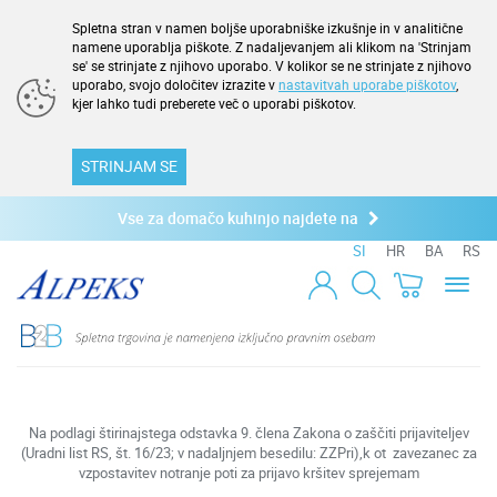
Spletna stran v namen boljše uporabniške izkušnje in v analitične
namene uporablja piškote. Z nadaljevanjem ali klikom na 'Strinjam
se' se strinjate z njihovo uporabo. V kolikor se ne strinjate z njihovo
uporabo, svojo določitev izrazite v
nastavitvah uporabe piškotov
,
kjer lahko tudi preberete več o uporabi piškotov.
STRINJAM SE
Vse za domačo kuhinjo najdete na
SI
HR
BA
RS
Toggl
naviga
Na podlagi štirinajstega odstavka 9. člena Zakona o zaščiti prijaviteljev
(Uradni list RS, št. 16/23; v nadaljnjem besedilu: ZZPri),k ot zavezanec za
vzpostavitev notranje poti za prijavo kršitev sprejemam