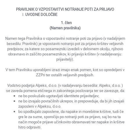
PRAVILNIK O VZPOSTAVITVI NOTRANJE POTI ZA PRIJAVO
UVODNE DOLOČBE
1. člen
(Namen pravilnika)
Namen tega Pravilnika o vzpostavitvi notranje poti za prijavo (v nadaljnjem
besedilu: Pravilnik) je vzpostaviti notranjo pot za prijavo kršitev veljavnih
predpisov, za katere so posamezniki izvedeli v delovnem okolju, njihovo
obravnavo in zaščito posameznikov, ki prijavijo kršitev (v nadaljevanju:
prijavitelji).
V tem Pravilniku uporabljeni izrazi imajo enak pomen, kot so opredeljeni v
ZZPri ter ostalih veljavnih predpisih.
Vodstvo podjetja Alpeks, d.o.o. (v nadaljevanju besedila: Alpeks, d.o.o. )
se zaveda pomena etičnega in zakonitega poslovanja ter se zavezuje, da:
ne bo poskušalo ugotavljati identitete prijaviteljev;
ne bo izvajalo povračilnih ukrepov, in prepoveduje, da bi jih izvajali
zaposleni v Alpeksu, d.o.o.
bo spodbujalo zaposlene, da napake in morebitne kršitve, tudi če
gre le za sume, sporočijo po notranji poti za prijavo, saj bo na ta
način mogoče prijave učinkovito obravnavati ter napake in kršitve
hitro odpraviti.