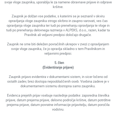
svoje vloge zaupnika, uporablja le za namene obravnave prijave in odprave
kršitve.
Zaupnik je dolžan vse podatke, s katerimi se je seznanil v okviru
opravljanja vloge zaupnika strogo skrbno in zaupno varovati, ves čas
opravljanja vloge zaupnika ter tudi po prenehanju opravljanja te vloge in
tudi po prenehanju delovnega razmerja v ALPEKS, d.o.o., razen, kadar ta
Pravilnik ali veljavni predpisi določajo drugače.
Zaupnik ne sme biti deležen povračilnih ukrepov v zvezi z opravljanjem
svoje vloge zaupnika, če jo opravlja skladno s tem Pravilnikom in
veljavnimi predpisi.
5. člen
(Evidentiranje prijave)
Zaupnik prijavo evidentira v dokumentarni sistem, in sicer ločeno od
ostalih zadev, brez dostopa nepooblaščenih oseb. Vsebina zadeve je v
dokumentarnem sistemu dostopna samo zaupniku.
Evidenca prejetih prijav vsebuje naslednje podatke: zaporedna številka
prijave, datum prejema prijave, delovno področje kršitve, datum potrditve
prejema prijave, datum povratne informacije prijavitelju, datum poročila
vodstvu.