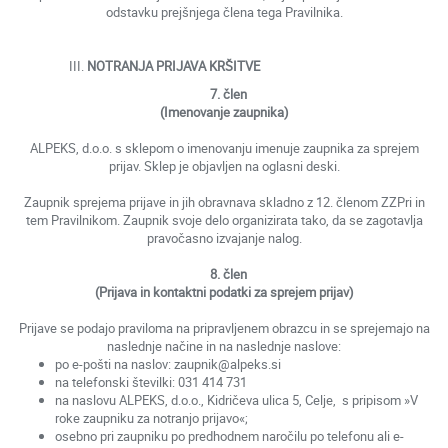
odstavku prejšnjega člena tega Pravilnika.
NOTRANJA PRIJAVA KRŠITVE
7. člen
(Imenovanje zaupnika)
ALPEKS, d.o.o. s sklepom o imenovanju imenuje zaupnika za sprejem
prijav. Sklep je objavljen na oglasni deski.
Zaupnik sprejema prijave in jih obravnava skladno z 12. členom ZZPri in
tem Pravilnikom. Zaupnik svoje delo organizirata tako, da se zagotavlja
pravočasno izvajanje nalog.
8. člen
(Prijava in kontaktni podatki za sprejem prijav)
Prijave se podajo praviloma na pripravljenem obrazcu in se sprejemajo na
naslednje načine in na naslednje naslove:
po e-pošti na naslov: zaupnik@alpeks.si
na telefonski številki: 031 414 731
na naslovu ALPEKS, d.o.o., Kidričeva ulica 5, Celje, s pripisom »V
roke zaupniku za notranjo prijavo«;
osebno pri zaupniku po predhodnem naročilu po telefonu ali e-