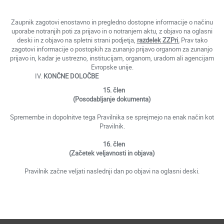
Zaupnik zagotovi enostavno in pregledno dostopne informacije o načinu
uporabe notranjih poti za prijavo in o notranjem aktu, z objavo na oglasni
deski in z objavo na spletni strani podjetja,
razdelek ZZPri
.
Prav tako
zagotovi informacije o postopkih za zunanjo prijavo organom za zunanjo
prijavo in, kadar je ustrezno, institucijam, organom, uradom ali agencijam
Evropske unije.
KONČNE DOLOČBE
15. člen
(Posodabljanje dokumenta)
Spremembe in dopolnitve tega Pravilnika se sprejmejo na enak način kot
Pravilnik.
16. člen
(Začetek veljavnosti in objava)
Pravilnik začne veljati naslednji dan po objavi na oglasni deski.