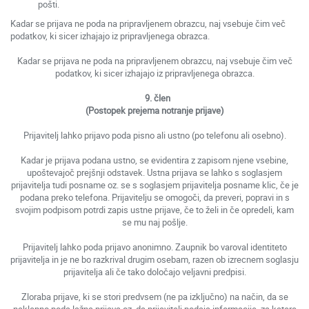
pošti.
Kadar se prijava ne poda na pripravljenem obrazcu, naj vsebuje čim več
podatkov, ki sicer izhajajo iz pripravljenega obrazca.
Kadar se prijava ne poda na pripravljenem obrazcu, naj vsebuje čim več
podatkov, ki sicer izhajajo iz pripravljenega obrazca.
9. člen
(Postopek prejema notranje prijave)
Prijavitelj lahko prijavo poda pisno ali ustno (po telefonu ali osebno).
Kadar je prijava podana ustno, se evidentira z zapisom njene vsebine,
upoštevajoč prejšnji odstavek. Ustna prijava se lahko s soglasjem
prijavitelja tudi posname oz. se s soglasjem prijavitelja posname klic, če je
podana preko telefona. Prijavitelju se omogoči, da preveri, popravi in s
svojim podpisom potrdi zapis ustne prijave, če to želi in če opredeli, kam
se mu naj pošlje.
Prijavitelj lahko poda prijavo anonimno. Zaupnik bo varoval identiteto
prijavitelja in je ne bo razkrival drugim osebam, razen ob izrecnem soglasju
prijavitelja ali če tako določajo veljavni predpisi.
Zloraba prijave, ki se stori predvsem (ne pa izključno) na način, da se