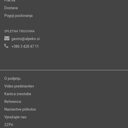
Plačila
Dostava
Pogoji poslovanja
SPLETNA TRGOVINA
gastro@alpeks.si
+386 3 428 47 11
O podjetju
Video predstavitev
Kartica zvestobe
Reference
Nastavitve piškotov
Vprašajte nas
ZZPri