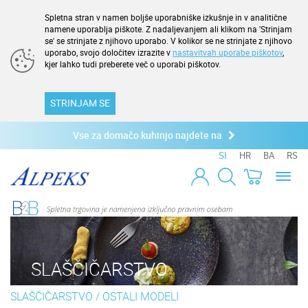
Spletna stran v namen boljše uporabniške izkušnje in v analitične
namene uporablja piškote. Z nadaljevanjem ali klikom na 'Strinjam
se' se strinjate z njihovo uporabo. V kolikor se ne strinjate z njihovo
uporabo, svojo določitev izrazite v
nastavitvah uporabe piškotov
,
kjer lahko tudi preberete več o uporabi piškotov.
STRINJAM SE
Vse za domačo kuhinjo najdete na
SI
HR
BA
RS
Toggl
naviga
SLAŠČIČARSTVO
SLAŠČIČARSTVO
/
OSTALI MODELI