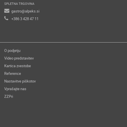
SPLETNA TRGOVINA
gastro@alpeks.si
+386 3 428 47 11
O podjetju
Video predstavitev
Kartica zvestobe
Reference
Nastavitve piškotov
Vprašajte nas
ZZPri