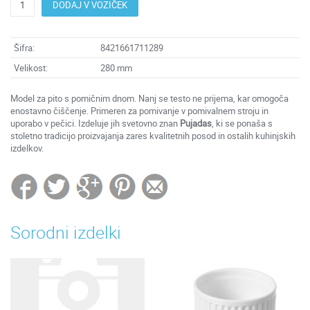
DODAJ V VOZIČEK
Šifra:
8421661711289
Velikost:
280 mm
Model za pito s pomičnim dnom. Nanj se testo ne prijema, kar omogoča
enostavno čiščenje. Primeren za pomivanje v pomivalnem stroju in
uporabo v pečici. Izdeluje jih svetovno znan
Pujadas
, ki se ponaša s
stoletno tradicijo proizvajanja zares kvalitetnih posod in ostalih kuhinjskih
izdelkov.
Sorodni izdelki