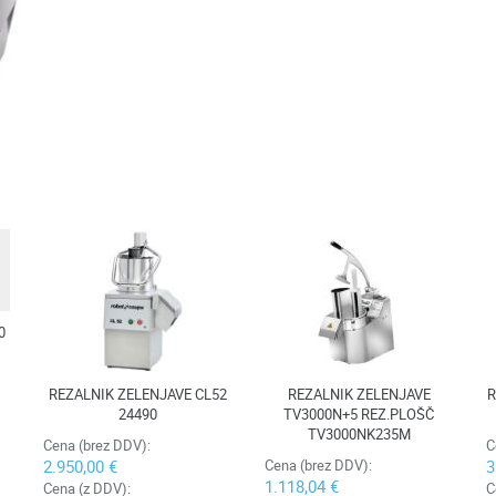
0
REZALNIK ZELENJAVE CL52
REZALNIK ZELENJAVE
R
24490
TV3000N+5 REZ.PLOŠČ
TV3000NK235M
Cena (brez DDV):
C
2.950,00 €
Cena (brez DDV):
3
1.118,04 €
Cena (z DDV):
C