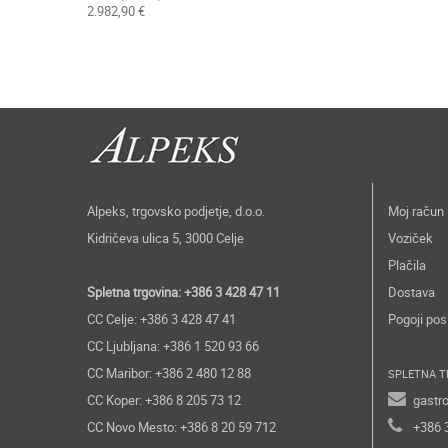
2.982,90 €
Alpeks, trgovsko podjetje, d.o.o.
Moj račun
Kidričeva ulica 5, 3000 Celje
Voziček
Plačila
Spletna trgovina: +386 3 428 47 11
Dostava
CC Celje: +386 3 428 47 41
Pogoji pos
CC Ljubljana: +386 1 520 93 66
CC Maribor: +386 2 480 12 88
SPLETNA T
CC Koper: +386 8 205 73 12
gastr
CC Novo Mesto: +386 8 20 59 712
+386 