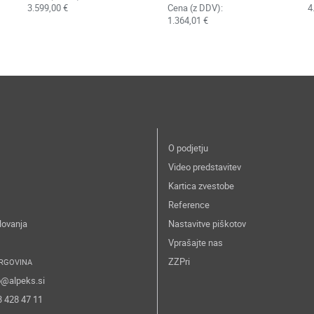
3.599,00 €
Cena (z DDV):
4
1.364,01 €
O podjetju
Video predstavitev
Kartica zvestobe
Reference
lovanja
Nastavitve piškotov
Vprašajte nas
ZZPri
RGOVINA
o@alpeks.si
3 428 47 11