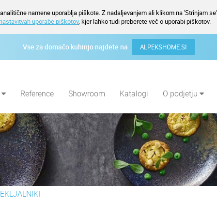
nalitične namene uporablja piškote. Z nadaljevanjem ali klikom na 'Strinjam se' 
nastavitvah uporabe piškotov
, kjer lahko tudi preberete več o uporabi piškotov.
Vse za domačo kuhinjo najdete na
ALPEKSHOME.SI
i
Reference
Showroom
Katalogi
O podjetju
SEKLJALNIKI