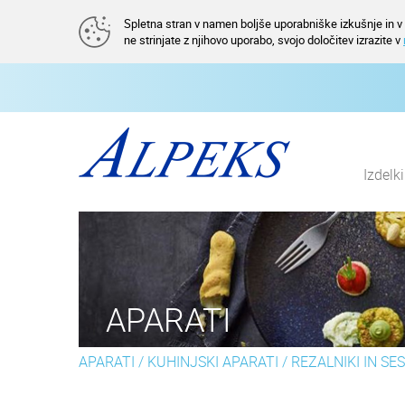
Spletna stran v namen boljše uporabniške izkušnje in v a
ne strinjate z njihovo uporabo, svojo določitev izrazite v
Izdelk
APARATI
APARATI
/
KUHINJSKI APARATI
/
REZALNIKI IN SE