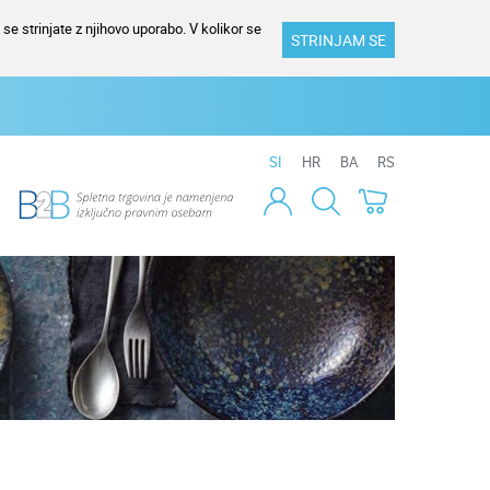
se strinjate z njihovo uporabo. V kolikor se
STRINJAM SE
SI
HR
BA
RS