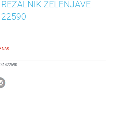
N REZALNIK ZELENJAVE
 22590
E NAS
231422590