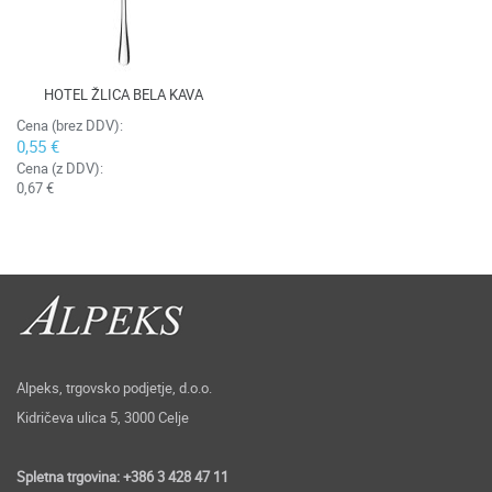
HOTEL ŽLICA BELA KAVA
Cena (brez DDV):
0,55 €
Cena (z DDV):
0,67 €
Alpeks, trgovsko podjetje, d.o.o.
Kidričeva ulica 5, 3000 Celje
Spletna trgovina: +386 3 428 47 11