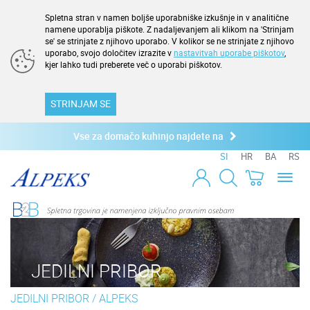
Spletna stran v namen boljše uporabniške izkušnje in v analitične
namene uporablja piškote. Z nadaljevanjem ali klikom na 'Strinjam
se' se strinjate z njihovo uporabo. V kolikor se ne strinjate z njihovo
uporabo, svojo določitev izrazite v
nastavitvah uporabe piškotov
,
kjer lahko tudi preberete več o uporabi piškotov.
STRINJAM SE
Vse za domačo kuhinjo najdete na
SI
HR
BA
RS
Toggl
naviga
JEDILNI PRIBOR
JEDILNI PRIBOR
/
ALPEKS