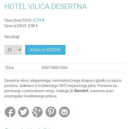
HOTEL VILICA DESERTNA
0,74 €
Cena (brez DDV):
Cena (z DDV):
0,90 €
Na zalogi
DODAJ V VOZIČEK
Šifra:
8581190013541
Desertna vilica, elegantnega, minimalističnega dizajna z gladko in sijočo
površino. Izdelano iz kvalitetnega 18/0 nerjavečega jekla. Primerno za
pomivanje v pomivalnem stroju. Izdeluje jih
Berndorf
, svetovno znan
proizvajalec kvalitetnega pribora.