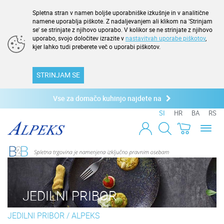
Spletna stran v namen boljše uporabniške izkušnje in v analitične
namene uporablja piškote. Z nadaljevanjem ali klikom na 'Strinjam
se' se strinjate z njihovo uporabo. V kolikor se ne strinjate z njihovo
uporabo, svojo določitev izrazite v
nastavitvah uporabe piškotov
,
kjer lahko tudi preberete več o uporabi piškotov.
STRINJAM SE
Vse za domačo kuhinjo najdete na
SI
HR
BA
RS
Toggl
naviga
JEDILNI PRIBOR
JEDILNI PRIBOR
/
ALPEKS