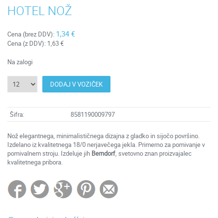
HOTEL NOŽ
1,34 €
Cena (brez DDV):
Cena (z DDV):
1,63 €
Na zalogi
DODAJ V VOZIČEK
Šifra:
8581190009797
Nož elegantnega, minimalističnega dizajna z gladko in sijočo površino.
Izdelano iz kvalitetnega 18/0 nerjavečega jekla. Primerno za pomivanje v
pomivalnem stroju. Izdeluje jih
Berndorf
, svetovno znan proizvajalec
kvalitetnega pribora.