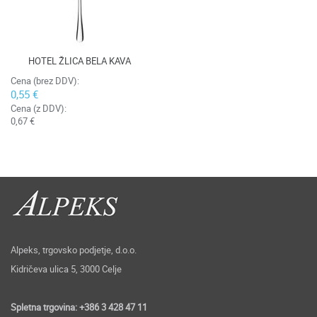
HOTEL ŽLICA BELA KAVA
Cena (brez DDV):
0,55 €
Cena (z DDV):
0,67 €
Alpeks, trgovsko podjetje, d.o.o.
Kidričeva ulica 5, 3000 Celje
Spletna trgovina: +386 3 428 47 11