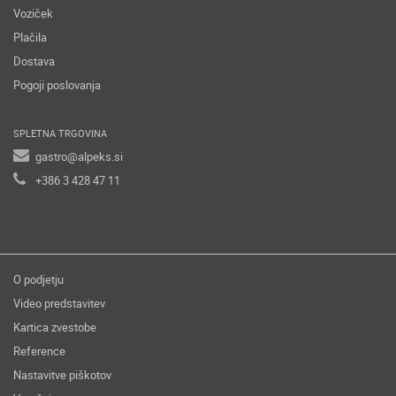
Voziček
Plačila
Dostava
Pogoji poslovanja
SPLETNA TRGOVINA
gastro@alpeks.si
+386 3 428 47 11
O podjetju
Video predstavitev
Kartica zvestobe
Reference
Nastavitve piškotov