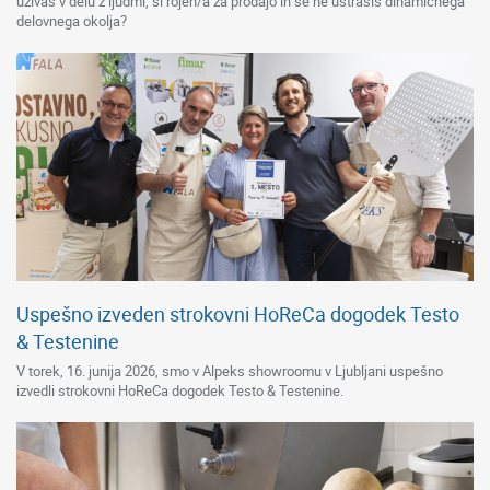
uživaš v delu z ljudmi, si rojen/a za prodajo in se ne ustrašiš dinamičnega
delovnega okolja?
Uspešno izveden strokovni HoReCa dogodek Testo
& Testenine
V torek, 16. junija 2026, smo v Alpeks showroomu v Ljubljani uspešno
izvedli strokovni HoReCa dogodek Testo & Testenine.