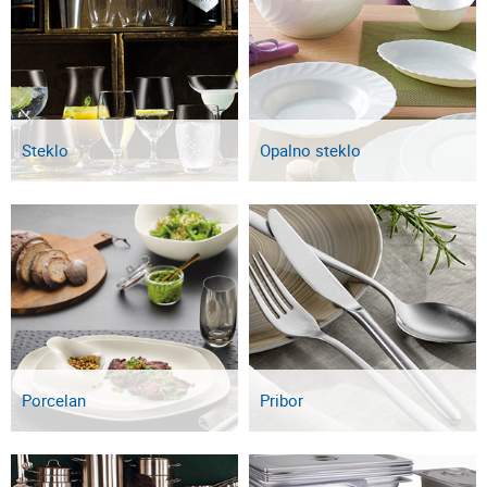
Steklo
Opalno steklo
Porcelan
Pribor