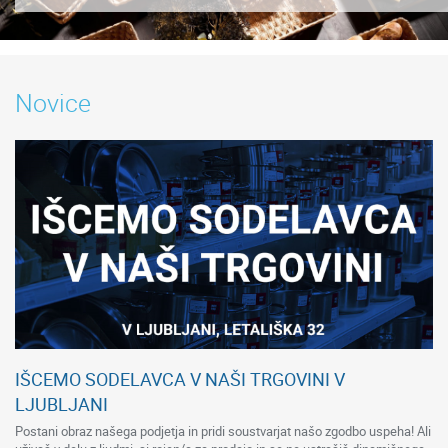
Novice
IŠCEMO SODELAVCA V NAŠI TRGOVINI V
LJUBLJANI
Postani obraz našega podjetja in pridi soustvarjat našo zgodbo uspeha! Ali