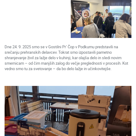
Dne 24. 9. 2025 smo se v Gostilni Pr’ Čop v Podkumu predstavili na
srečanju prehranskih delavcev. Tokrat smo izpostavili pametno
shranjevanje živil za lažje delo v kuhinji, kar olajša delo in sledi novim
smernicam – od čim manjših zalog do večje preglednosti v procesih. Kot
vedno smo tu za svetovanje – da bo delo lažje in učinkovitejše.