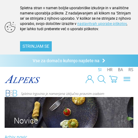
Spletna stran v namen boljše uporabniške izkušnje in v analitične
namene uporablja piškote. Z nadaljevanjem ali klikom na 'Strinjam
se' se strinjate z njihovo uporabo. V kolikor se ne strinjate z njihovo
uporabo, svojo določitev izrazite v
nastavitvah uporabe piškotov
,
kjer lahko tudi preberete več o uporabi piškotov.
STRINJAM SE
Vse za domačo kuhinjo najdete na
SI
HR
BA
RS
Toggl
naviga
Novice
Arhiv novic