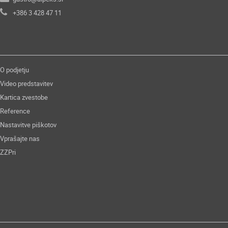
+386 3 428 47 11
O podjetju
Video predstavitev
Kartica zvestobe
Reference
Nastavitve piškotov
Vprašajte nas
ZZPri