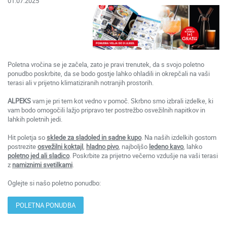
01.07.2025
Poletna vročina se je začela, zato je pravi trenutek, da s svojo poletno
ponudbo poskrbite, da se bodo gostje lahko ohladili in okrepčali na vaši
terasi ali v prijetno klimatiziranih notranjih prostorih.
ALPEKS
vam je pri tem kot vedno v pomoč. Skrbno smo izbrali izdelke, ki
vam bodo omogočili lažjo pripravo ter postrežbo osvežilnih napitkov in
lahkih poletnih jedi.
Hit poletja so
sklede za sladoled in sadne kupo
. Na naših izdelkih gostom
postrezite
osvežilni koktajl
,
hladno pivo
, najboljšo
ledeno kavo
, lahko
poletno jed ali sladico
.
Poskrbite za prijetno večerno vzdušje na vaši terasi
z
namiznimi svetilkami
.
Oglejte si našo poletno ponudbo:
POLETNA PONUDBA