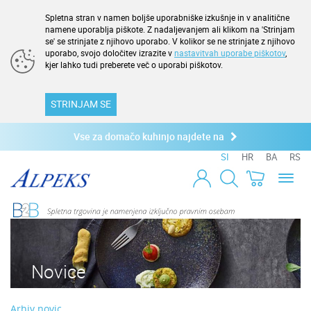
Spletna stran v namen boljše uporabniške izkušnje in v analitične
namene uporablja piškote. Z nadaljevanjem ali klikom na 'Strinjam
se' se strinjate z njihovo uporabo. V kolikor se ne strinjate z njihovo
uporabo, svojo določitev izrazite v
nastavitvah uporabe piškotov
,
kjer lahko tudi preberete več o uporabi piškotov.
STRINJAM SE
Vse za domačo kuhinjo najdete na
SI
HR
BA
RS
Toggl
naviga
Novice
Arhiv novic