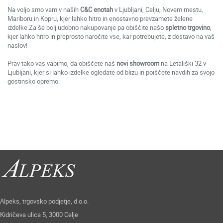
Na voljo smo vam v naših
C&C enotah
v Ljubljani, Celju, Novem mestu,
Mariboru in Kopru, kjer lahko hitro in enostavno prevzamete želene
izdelke.Za še bolj udobno nakupovanje pa obiščite našo
spletno trgovino
,
kjer lahko hitro in preprosto naročite vse, kar potrebujete, z dostavo na vaš
naslov!
Prav tako vas vabimo, da obiščete naš
novi showroom
na Letališki 32 v
Ljubljani, kjer si lahko izdelke ogledate od blizu in poiščete navdih za svojo
gostinsko opremo.
Alpeks, trgovsko podjetje, d.o.o.
Kidričeva ulica 5, 3000 Celje