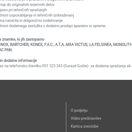
top do originalnih rezervnih delov
poro pri tehničnih vprašanjih
nost usposabljanja in tehničnih izobraževanj
na naročila in dolgoročno sodelovanje
nost dodatnega zaslužka z dodatno prodajo aparatov in opreme.
e znamke, ki jih zastopamo
INOX, BARTCHER, KONEX, F.A.C., A.T.A, ARIA VICTUS, LA FELSINEA, MONO
AC PAN.
 in dodatne informacije
nas na telefonsko številko 051 323 243 (Gorazd Gošte) za dodatna vprašanja ali 
O podjetju
Video predstavitev
Kartica zvestobe