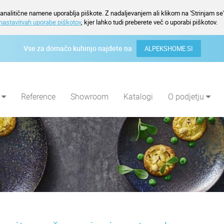
nalitične namene uporablja piškote. Z nadaljevanjem ali klikom na 'Strinjam se' 
nastavitvah uporabe piškotov
, kjer lahko tudi preberete več o uporabi piškotov.
Vse za domačo kuhinjo najdete na
ALPEKSHOME.SI
i
Reference
Showroom
Katalogi
O podjetju