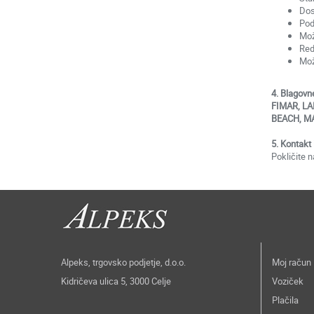
Dos
Pod
Mož
Red
Mož
4. Blagovn
FIMAR, LA
BEACH, M
5. Kontakt
Pokličite 
Alpeks, trgovsko podjetje, d.o.o.
Moj račun
Kidričeva ulica 5, 3000 Celje
Voziček
Plačila