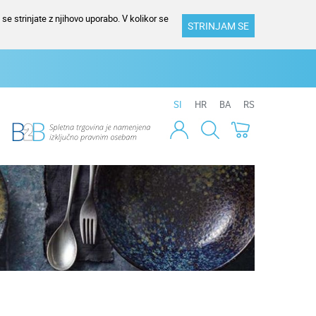
se strinjate z njihovo uporabo. V kolikor se
STRINJAM SE
SI
HR
BA
RS