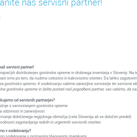
anite naš servisni partner!
5
aš servisni partner!
ajvečjih distributerjev gostinske opreme in drobnega inventarja v Sloveniji. Na t
ani smo po tem, da nudimo celostno in kakovostno storitev. Da lahko zagotovimo
 za gostinsko opremo. K sodelovanju vabimo zanesljive serviserje ter servisne eki
lne gostinske opreme in želite postati naš pogodbeni partner, vas vabimo, da nas
čakujemo od servisnih partnerjev?
ušnje s servisiranjem gostinske opreme
ra odzivnost in zanesljivost
rivanje določenega regijskega območja (cela Slovenija ali se določen predel)
sobnost zagotavljanja rednih in urgentnih servisnih storitev
imo v sodelovanju?
lno sodelovanje s priznanimi blagovnimi znamkami