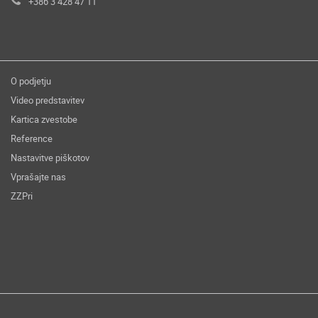
+386 3 428 47 11
O podjetju
Video predstavitev
Kartica zvestobe
Reference
Nastavitve piškotov
Vprašajte nas
ZZPri