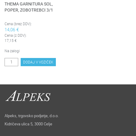
THEMA GARNITURA SOL,
POPER, ZOBOTREBCI 3/1
Cena (brez DDV):
14,06 €
Cena (z DDV):
17,15 €
Na zalogi
DODAJ V VOZIČEK
Alpeks, trgovsko podjetje, d.o.o.
Kidričeva ulica 5, 3000 Celje