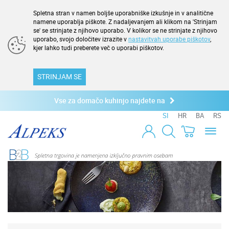
Spletna stran v namen boljše uporabniške izkušnje in v analitične
namene uporablja piškote. Z nadaljevanjem ali klikom na 'Strinjam
se' se strinjate z njihovo uporabo. V kolikor se ne strinjate z njihovo
uporabo, svojo določitev izrazite v
nastavitvah uporabe piškotov
,
kjer lahko tudi preberete več o uporabi piškotov.
STRINJAM SE
Vse za domačo kuhinjo najdete na
SI
HR
BA
RS
Toggl
naviga