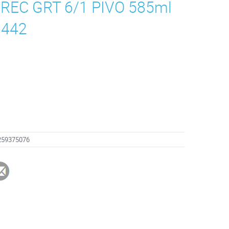
EC GRT 6/1 PIVO 585ml
8442
259375076