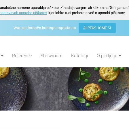
nalitične namene uporablja piškote. Z nadaljevanjem ali klikom na 'Strinjam se' 
nastavitvah uporabe piškotov
, kjer lahko tudi preberete več o uporabi piškotov.
Vse za domačo kuhinjo najdete na
ALPEKSHOME.SI
i
Reference
Showroom
Katalogi
O podjetju