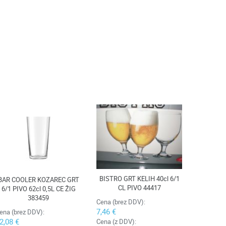
BISTRO GRT KELIH 40cl 6/1
BAR COOLER KOZAREC GRT
CL PIVO 44417
6/1 PIVO 62cl 0,5L CE ŽIG
383459
Cena (brez DDV):
7,46 €
ena (brez DDV):
2,08 €
Cena (z DDV):