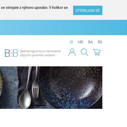
se strinjate z njihovo uporabo. V kolikor se
STRINJAM SE
SI
HR
BA
RS