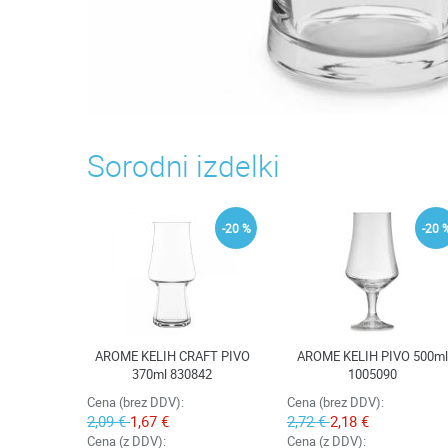
Sorodni izdelki
-20 %
-20 
AROME KELIH CRAFT PIVO
AROME KELIH PIVO 500ml
370ml 830842
1005090
Cena (brez DDV):
Cena (brez DDV):
2,09 €
1,67 €
2,72 €
2,18 €
Cena (z DDV):
Cena (z DDV):