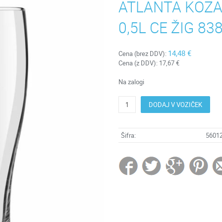
ATLANTA KOZAR
0,5L CE ŽIG 83
14,48 €
Cena (brez DDV):
Cena (z DDV):
17,67 €
Na zalogi
DODAJ V VOZIČEK
Šifra:
5601