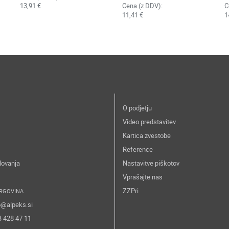
13,91 €
Cena (z DDV):
C
11,41 €
1
O podjetju
Video predstavitev
Kartica zvestobe
Reference
lovanja
Nastavitve piškotov
Vprašajte nas
ZZPri
RGOVINA
o@alpeks.si
3 428 47 11