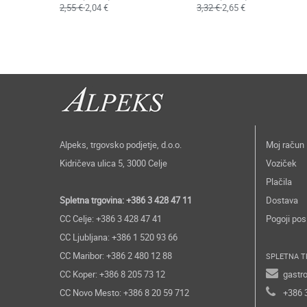
2,55 €
2,04 €
3,32 €
2,65 €
Alpeks, trgovsko podjetje, d.o.o.
Moj račun
Kidričeva ulica 5, 3000 Celje
Voziček
Plačila
Spletna trgovina: +386 3 428 47 11
Dostava
CC Celje: +386 3 428 47 41
Pogoji pos
CC Ljubljana: +386 1 520 93 66
CC Maribor: +386 2 480 12 88
SPLETNA T
CC Koper: +386 8 205 73 12
gastr
CC Novo Mesto: +386 8 20 59 712
+386 