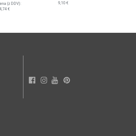
9,10 €
ena (z DDV):
4,74 €