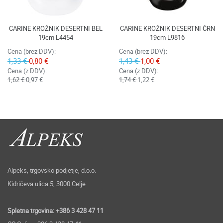
CARINE KROŽNIK DESERTNI BEL
CARINE KROŽNIK DESERTNI ČRN
19cm L4454
19cm L9816
Cena (brez DDV):
Cena (brez DDV):
1,33 €
0,80 €
1,43 €
1,00 €
Cena (z DDV):
Cena (z DDV):
1,62 €
0,97 €
1,74 €
1,22 €
Alpeks, trgovsko podjetje, d.o.o.
Kidričeva ulica 5, 3000 Celje
Spletna trgovina: +386 3 428 47 11