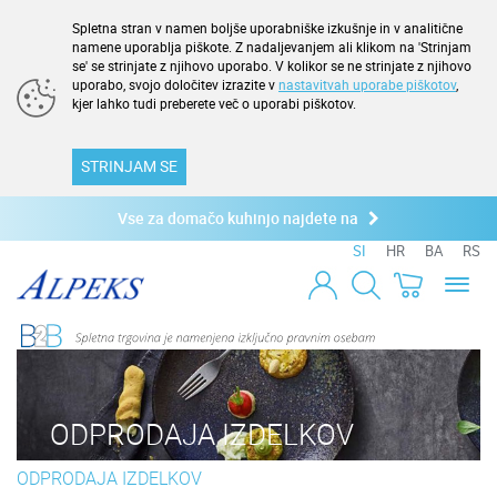
Spletna stran v namen boljše uporabniške izkušnje in v analitične
namene uporablja piškote. Z nadaljevanjem ali klikom na 'Strinjam
se' se strinjate z njihovo uporabo. V kolikor se ne strinjate z njihovo
uporabo, svojo določitev izrazite v
nastavitvah uporabe piškotov
,
kjer lahko tudi preberete več o uporabi piškotov.
STRINJAM SE
Vse za domačo kuhinjo najdete na
SI
HR
BA
RS
Toggl
naviga
ODPRODAJA IZDELKOV
ODPRODAJA IZDELKOV