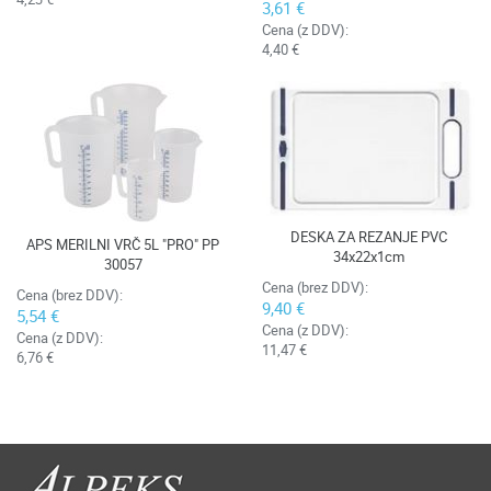
3,61 €
Cena (z DDV):
4,40 €
DESKA ZA REZANJE PVC
APS MERILNI VRČ 5L "PRO" PP
34x22x1cm
30057
Cena (brez DDV):
Cena (brez DDV):
9,40 €
5,54 €
Cena (z DDV):
Cena (z DDV):
11,47 €
6,76 €