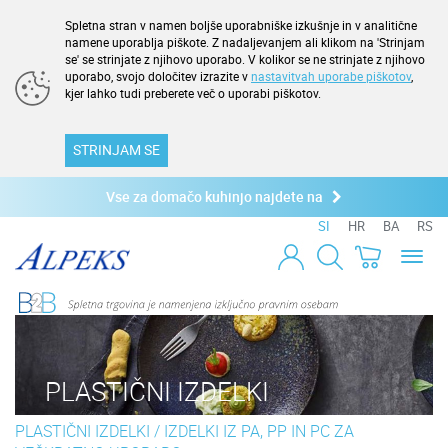
Spletna stran v namen boljše uporabniške izkušnje in v analitične
namene uporablja piškote. Z nadaljevanjem ali klikom na 'Strinjam
se' se strinjate z njihovo uporabo. V kolikor se ne strinjate z njihovo
uporabo, svojo določitev izrazite v
nastavitvah uporabe piškotov
,
kjer lahko tudi preberete več o uporabi piškotov.
STRINJAM SE
Vse za domačo kuhinjo najdete na
SI
HR
BA
RS
Toggl
naviga
PLASTIČNI IZDELKI
PLASTIČNI IZDELKI
/
IZDELKI IZ PA, PP IN PC ZA