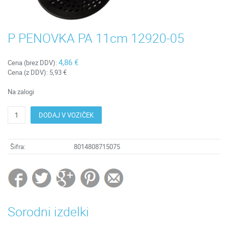
P PENOVKA PA 11cm 12920-05
4,86 €
Cena (brez DDV):
Cena (z DDV):
5,93 €
Na zalogi
DODAJ V VOZIČEK
Šifra:
8014808715075
Sorodni izdelki