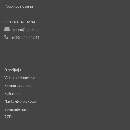
Pogoji poslovanja
SPLETNA TRGOVINA
gastro@alpeks.si
+386 3 428 47 11
O podjetju
Video predstavitev
Kartica zvestobe
Reference
Nastavitve piškotov
Vprašajte nas
ZZPri