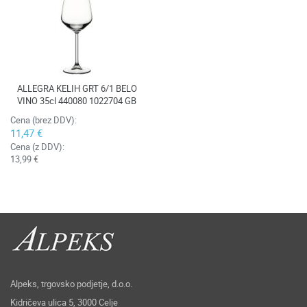
ALLEGRA KELIH GRT 6/1 BELO
VINO 35cl 440080 1022704 GB
Cena (brez DDV):
11,47 €
Cena (z DDV):
13,99 €
Alpeks, trgovsko podjetje, d.o.o.
Kidričeva ulica 5, 3000 Celje