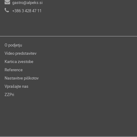
gastro@alpeks.si
+386 3 428 47 11
O podjetju
Video predstavitev
Kartica zvestobe
Reference
Nastavitve piškotov
Vprašajte nas
ZZPri