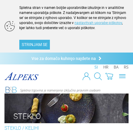
Spletna stran v namen boljše uporabniške izkušnje in v analitične
namene uporablja piškote. Z nadaljevanjem ali klikom na 'Strinjam
se' se strinjate z njihovo uporabo. V kolikor se ne strinjate z njihovo
uporabo, svojo določitev izrazite v
nastavitvah uporabe piškotov
,
kjer lahko tudi preberete več o uporabi piškotov.
STRINJAM SE
Vse za domačo kuhinjo najdete na
SI
HR
BA
RS
Toggl
naviga
STEKLO
STEKLO
/
KELIHI