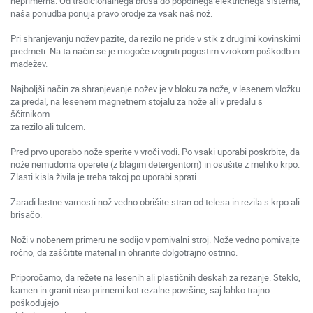
neprimerna. Od tradicionalnega brusa do popolnega električnega sistema,
naša ponudba ponuja pravo orodje za vsak naš nož.
Pri shranjevanju nožev pazite, da rezilo ne pride v stik z drugimi kovinskimi
predmeti. Na ta način se je mogoče izogniti pogostim vzrokom poškodb in
madežev.
Najboljši način za shranjevanje nožev je v bloku za nože, v lesenem vložku
za predal, na lesenem magnetnem stojalu za nože ali v predalu s
ščitnikom
za rezilo ali tulcem.
Pred prvo uporabo nože sperite v vroči vodi. Po vsaki uporabi poskrbite, da
nože nemudoma operete (z blagim detergentom) in osušite z mehko krpo.
Zlasti kisla živila je treba takoj po uporabi sprati.
Zaradi lastne varnosti nož vedno obrišite stran od telesa in rezila s krpo ali
brisačo.
Noži v nobenem primeru ne sodijo v pomivalni stroj. Nože vedno pomivajte
ročno, da zaščitite material in ohranite dolgotrajno ostrino.
Priporočamo, da režete na lesenih ali plastičnih deskah za rezanje. Steklo,
kamen in granit niso primerni kot rezalne površine, saj lahko trajno
poškodujejo