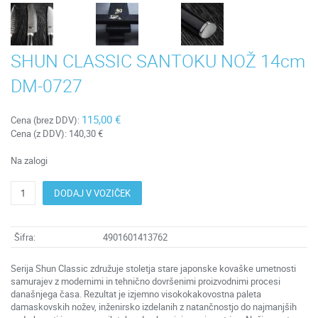
SHUN CLASSIC SANTOKU NOŽ 14cm
DM-0727
115,00 €
Cena (brez DDV):
Cena (z DDV):
140,30 €
Na zalogi
DODAJ V VOZIČEK
Šifra:
4901601413762
Serija Shun Classic združuje stoletja stare japonske kovaške umetnosti
samurajev z modernimi in tehnično dovršenimi proizvodnimi procesi
današnjega časa. Rezultat je izjemno visokokakovostna paleta
damaskovskih nožev, inženirsko izdelanih z natančnostjo do najmanjših