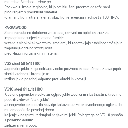
materiale. Vrednost trdote po
Rockwellu izhaja iz globine, ki jo preizkušani predmet doseže med
prodiranjem v preskusni material
(diamant, kot najtrši material, služi kot referenčna vrednost s 100 HRC).
PAKKAWOOD
Se ne nanaša na določeno vrsto lesa, temveč na splošen izraz za
impregnirane slojevite lesene furnirje,
vezane z visokokakovostnimi smolami, ki zagotavljajo stabilnost ročaja in
zagotavljajo trajno vzdržljivost
pred vlago in organskimi materiali.
VG2 steel 58 (±1) HRC
Japonsko jeklo, ki ga odlikuje visoka prožnost in elastičnost. Zahvaljujoč
visoki vsebnosti kroma je to
rezilno jeklo posebej odporno proti obrabi in koroziji.
VG10 steel 61 (±1) HRC
Klasično japonsko visoko zmogljivo jeklo z odličnimi lastnostmi, ki so mu
podelili vzdevek "zlato jeklo".
Je nerjaveče jeklo rezila najvišje kakovosti z visoko vsebnostjo ogljika. To
mu omogoča še posebej dobro
kaljenje v nasprotju z drugimi nerjavnimi jekli. Poleg tega se VG 10 ponaša
s posebno dobrim
zadrževanjem robov.