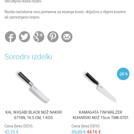
občutljiva rezila nožev.
Rezila načeloma niso primerna za rezanje kosti, vključno z ribjimi kostmi
ali zamrznjeno hrano.
Sorodni izdelki
-20 %
KAI, WASABI BLACK NOŽ NAKIRI
KAMAGATA TIM MÄLZER
6716N, 16.5 CM, 1 KOS
KUHARSKI NOŽ 15cm TMK-0701
Cena (brez DDV):
Cena (brez DDV):
42,55 €
55,20 €
44,16 €