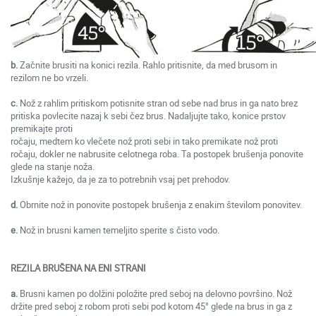
b.
Začnite brusiti na konici rezila. Rahlo pritisnite, da med brusom in
rezilom ne bo vrzeli.
c.
Nož z rahlim pritiskom potisnite stran od sebe nad brus in ga nato brez
pritiska povlecite nazaj k sebi čez brus. Nadaljujte tako, konice prstov
premikajte proti
ročaju, medtem ko vlečete nož proti sebi in tako premikate nož proti
ročaju, dokler ne nabrusite celotnega roba. Ta postopek brušenja ponovite
glede na stanje noža.
Izkušnje kažejo, da je za to potrebnih vsaj pet prehodov.
d.
Obrnite nož in ponovite postopek brušenja z enakim številom ponovitev.
e.
Nož in brusni kamen temeljito sperite s čisto vodo.
REZILA BRUŠENA NA ENI STRANI
a.
Brusni kamen po dolžini položite pred seboj na delovno površino. Nož
držite pred seboj z robom proti sebi pod kotom 45° glede na brus in ga z