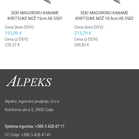
SEKI MAGOROKU KANAME
SEKI MAGOROKU KANAME
KIRITSUKE NOŽ 15cm AE-5501
KIRITSUKE NOŽ 19,5cm AE-5502
Cena (brez DDV):
Cena (brez DDV):
193,09 €
213,79 €
Cena (z DDV):
Cena (z DDV):
235,57 €
260,82 €
Alpeks, trgovsko podjetje, d.o.o.
Kidričeva ulica 5, 3000 Celje
Spletna trgovina: +386 3 428 47 11
CC Celje: +386 3 428 47 41