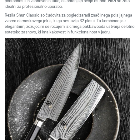
podrobnosti in zasnovanih tako, da ohranjajo svojo ostrino. Noži so zato
idealni za profesionalno uporabo.
Rezila Shun Classic so čudovita za pogled zaradi značilnega polsijajnega
vzorca damaskovega jekla, ki ga sestavlja 32 plasti. Ta kombinacija z
elegantnim, zožujočim se ročajem iz črnega pakkawooda ustvarja celotno
estetsko zasnovo, ki ima kakovost in funkcionalnost v jedru.