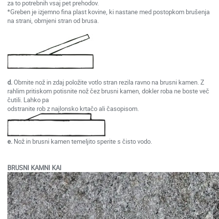
za to potrebnih vsaj pet prehodov.
*Greben je izjemno fina plast kovine, ki nastane med postopkom brušenja
na strani, obrnjeni stran od brusa.
d.
Obrnite nož in zdaj položite votlo stran rezila ravno na brusni kamen. Z
rahlim pritiskom potisnite nož čez brusni kamen, dokler roba ne boste več
čutili. Lahko pa
odstranite rob z najlonsko krtačo ali časopisom.
e.
Nož in brusni kamen temeljito sperite s čisto vodo.
BRUSNI KAMNI KAI