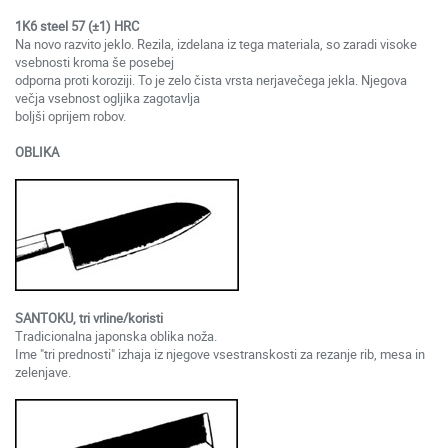
1K6 steel 57 (±1) HRC
Na novo razvito jeklo. Rezila, izdelana iz tega materiala, so zaradi visoke
vsebnosti kroma še posebej
odporna proti koroziji. To je zelo čista vrsta nerjavečega jekla. Njegova
večja vsebnost ogljika zagotavlja
boljši oprijem robov.
OBLIKA
SANTOKU, tri vrline/koristi
Tradicionalna japonska oblika noža.
Ime "tri prednosti" izhaja iz njegove vsestranskosti za rezanje rib, mesa in
zelenjave.