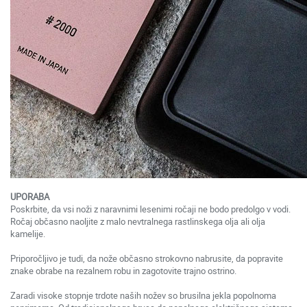
UPORABA
Poskrbite, da vsi noži z naravnimi lesenimi ročaji ne bodo predolgo v vodi.
Ročaj občasno naoljite z malo nevtralnega rastlinskega olja ali olja
kamelije.
Priporočljivo je tudi, da nože občasno strokovno nabrusite, da popravite
znake obrabe na rezalnem robu in zagotovite trajno ostrino.
Zaradi visoke stopnje trdote naših nožev so brusilna jekla popolnoma