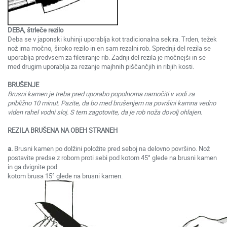
DEBA, štrleče rezilo
Deba se v japonski kuhinji uporablja kot tradicionalna sekira. Trden, težek
nož ima močno, široko rezilo in en sam rezalni rob. Sprednji del rezila se
uporablja predvsem za filetiranje rib. Zadnji del rezila je močnejši in se
med drugim uporablja za rezanje majhnih piščančjih in ribjih kosti.
BRUŠENJE
Brusni kamen je treba pred uporabo popolnoma namočiti v vodi za
približno 10 minut. Pazite, da bo med brušenjem na površini kamna vedno
viden rahel vodni sloj. S tem zagotovite, da je rob noža dovolj ohlajen.
REZILA BRUŠENA NA OBEH STRANEH
a.
Brusni kamen po dolžini položite pred seboj na delovno površino. Nož
postavite predse z robom proti sebi pod kotom 45° glede na brusni kamen
in ga dvignite pod
kotom brusa 15° glede na brusni kamen.