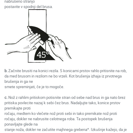
nabrušeno stranjo
postavite v spodnji del brusa.
b.
Začnite brusiti na konici rezila. S konicami prstov rahlo pritisnite na rob,
da med brusom in rezilom ne bo vrzeli. Kot brušenja izhaja iz prvotnega
brušenja in ga ne
smete spreminjati, če je to mogoče.
c.
Nož z rahlim pritiskom potisnite stran od sebe nad brus in ga nato brez
pritiska povlecite nazaj k sebi čez brus. Nadaljujte tako, konice prstov
premikajte proti
ročaju, medtem ko vlečete nož proti sebi in tako premikate nož proti
ročaju, dokler ne nabrusite celotnega roba. Ta postopek brušenja
ponavljajte glede na
stanje noža, dokler ne začutite majhnega grebena*. Izkušnje kažejo, da je