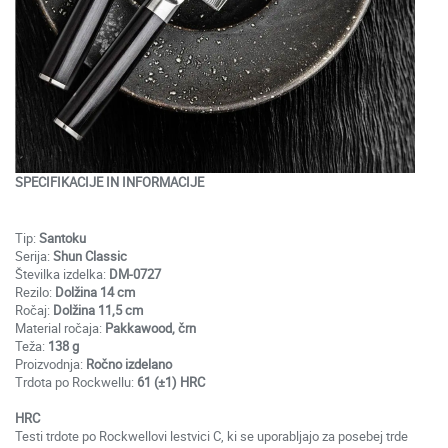
SPECIFIKACIJE IN INFORMACIJE
Tip:
Santoku
Serija:
Shun Classic
Številka izdelka:
DM-0727
Rezilo:
Dolžina 14 cm
Ročaj:
Dolžina 11,5 cm
Material ročaja:
Pakkawood, črn
Teža:
138 g
Proizvodnja:
Ročno izdelano
Trdota po Rockwellu:
61 (±1) HRC
HRC
Testi trdote po Rockwellovi lestvici C, ki se uporabljajo za posebej trde