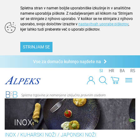
Spletna stran v namen boljše uporabniške izkušnje in v analitične
namene uporablja piškote. Z nadaljevanjem ali klikom na 'Strinjam
se' se strinjate z njihovo uporabo. V kolikor se ne strinjate z njihovo
uporabo, svojo določitev izrazite v
nastavitvah uporabe piškotov
,
kjer lahko tudi preberete več o uporabi piškotov.
STRINJAM SE
Vse za domačo kuhinjo najdete na
SI
HR
BA
RS
Toggl
naviga
INOX
INOX
/
KUHARSKI NOŽI
/
JAPONSKI NOŽI