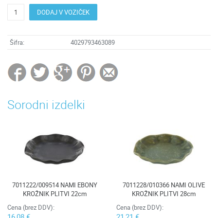
DODAJ V VOZIČEK
Šifra:
4029793463089
Sorodni izdelki
7011222/009514 NAMI EBONY
7011228/010366 NAMI OLIVE
KROŽNIK PLITVI 22cm
KROŽNIK PLITVI 28cm
Cena (brez DDV):
Cena (brez DDV):
16,08 €
21,21 €