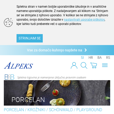
Spletna stran v namen boljše uporabniške izkušnje in v analitične
namene uporablja piškote. Z nadaljevanjem ali klikom na 'Strinjam
se' se strinjate z njihovo uporabo. V kolikor se ne strinjate z njihovo
uporabo, svojo določitev izrazite v
nastavitvah uporabe piškotov
,
kjer lahko tudi preberete več o uporabi piškotov.
STRINJAM SE
Vse za domačo kuhinjo najdete na
SI
HR
BA
RS
Toggl
naviga
PORCELAN
PORCELAN
/
KROŽNIKI
/
SCHÖNWALD
/
PLAYGROUND