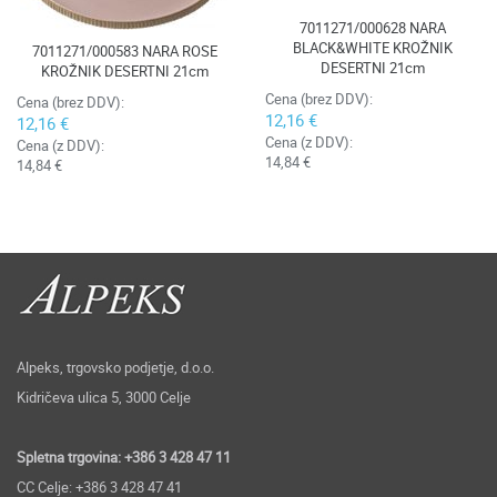
7011271/000628 NARA
BLACK&WHITE KROŽNIK
7011271/000583 NARA ROSE
DESERTNI 21cm
KROŽNIK DESERTNI 21cm
Cena (brez DDV):
Cena (brez DDV):
12,16 €
12,16 €
Cena (z DDV):
Cena (z DDV):
14,84 €
14,84 €
Alpeks, trgovsko podjetje, d.o.o.
Kidričeva ulica 5, 3000 Celje
Spletna trgovina: +386 3 428 47 11
CC Celje: +386 3 428 47 41