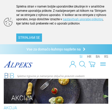
Spletna stran v namen boljše uporabniške izkušnje in v analitične
namene uporablja piškote. Z nadaljevanjem ali klikom na 'Strinjam
se' se strinjate z njihovo uporabo. V kolikor se ne strinjate z njihovo
uporabo, svojo določitev izrazite v
nastavitvah uporabe piškotov
,
kjer lahko tudi preberete več o uporabi piškotov.
STRINJAM SE
Vse za domačo kuhinjo najdete na
SI
HR
BA
RS
Toggl
naviga
AKCIJA
AKCIJA