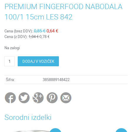
PREMIUM FINGERFOOD NABODALA
100/1 15cm LES 842
0,85 €
0,64 €
Cena (brez DDV):
Cena (z DDV):
1,04 €
0,78 €
Na zalogi
DODAJ V VOZIČEK
Šifra:
3858889148422
Sorodni izdelki