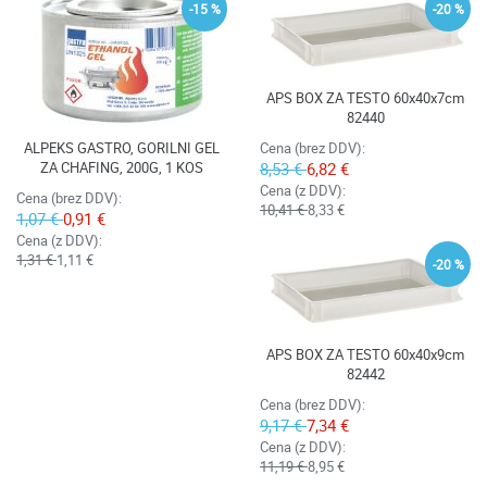
-15 %
-20 %
APS BOX ZA TESTO 60x40x7cm
82440
ALPEKS GASTRO, GORILNI GEL
Cena (brez DDV):
ZA CHAFING, 200G, 1 KOS
8,53 €
6,82 €
Cena (z DDV):
Cena (brez DDV):
10,41 €
8,33 €
1,07 €
0,91 €
Cena (z DDV):
1,31 €
1,11 €
-20 %
APS BOX ZA TESTO 60x40x9cm
82442
Cena (brez DDV):
9,17 €
7,34 €
Cena (z DDV):
11,19 €
8,95 €