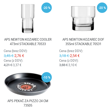
-20 %
-20 %
APS NEWTON KOZAREC COOLER
APS NEWTON KOZAREC DOF
473ml STACKABLE 70533
355ml STACKABLE 70531
Cena (brez DDV):
Cena (brez DDV):
3,45 €
2,76 €
3,18 €
2,54 €
Cena (z DDV):
Cena (z DDV):
4,21 €
3,37 €
3,88 €
3,10 €
-10 %
APS PEKAČ ZA PIZZO 24 CM
73505