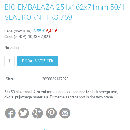
BIO EMBALAŽA 251x162x71mm 50/1
SLADKORNI TRS 759
8,55 €
6,41 €
Cena (brez DDV):
Cena (z DDV):
10,43 €
7,82 €
Na zalogi
DODAJ V VOZIČEK
Šifra:
3858889147593
Set 50 bio embalaž za enkratno uporabo. Izdelane iz sladkornega trsa,
okolju prijaznega materiala. Primerne za transport in dostavo hrane.