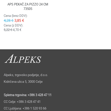
APS PEKAČ ZA PIZZO 24 CM
73505
Cena (brez DDV):
4,28 €
3,85 €
Cena (z DDV):
5,22 €
4,70 €
Alpeks, trgovsko podjetje, d.o.o.
Kidričeva ulica 5, 3000 Celje
Spletna trgovina: +386 3 428 47 11
CC Celje: +386 3 428 47 41
CC Ljubljana: +386 1 520 93 66