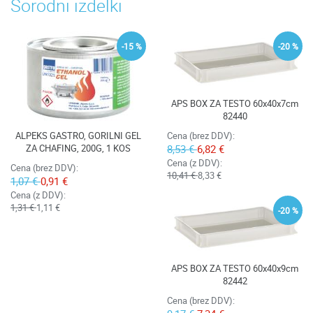
Sorodni izdelki
-15 %
-20 %
APS BOX ZA TESTO 60x40x7cm
82440
ALPEKS GASTRO, GORILNI GEL
Cena (brez DDV):
ZA CHAFING, 200G, 1 KOS
8,53 €
6,82 €
Cena (z DDV):
Cena (brez DDV):
10,41 €
8,33 €
1,07 €
0,91 €
Cena (z DDV):
1,31 €
1,11 €
-20 %
APS BOX ZA TESTO 60x40x9cm
82442
Cena (brez DDV):