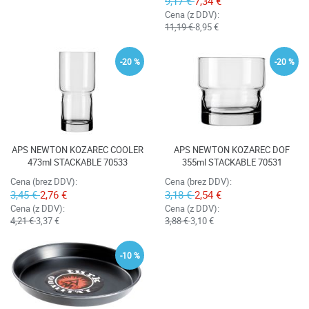
9,17 €
7,34 €
Cena (z DDV):
11,19 €
8,95 €
-20 %
-20 %
APS NEWTON KOZAREC COOLER
APS NEWTON KOZAREC DOF
473ml STACKABLE 70533
355ml STACKABLE 70531
Cena (brez DDV):
Cena (brez DDV):
3,45 €
2,76 €
3,18 €
2,54 €
Cena (z DDV):
Cena (z DDV):
4,21 €
3,37 €
3,88 €
3,10 €
-10 %