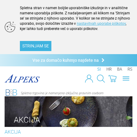
Spletna stran v namen boljše uporabniške izkušnje in v analitične
namene uporablja piškote. Z nadaljevanjem ali klikom na 'Strinjam
se' se strinjate z njihovo uporabo. V kolikor se ne strinjate z njihovo
uporabo, svojo določitev izrazite v
nastavitvah uporabe piškotov
,
kjer lahko tudi preberete več o uporabi piškotov.
STRINJAM SE
Vse za domačo kuhinjo najdete na
SI
HR
BA
RS
Toggl
naviga
AKCIJA
AKCIJA