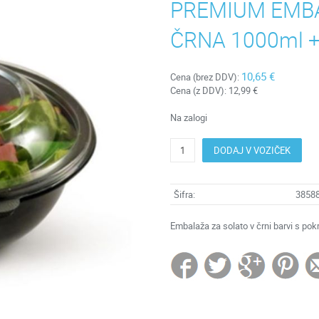
PREMIUM EMBA
ČRNA 1000ml 
10,65 €
Cena (brez DDV):
Cena (z DDV):
12,99 €
Na zalogi
DODAJ V VOZIČEK
Šifra:
3858
Embalaža za solato v črni barvi s p