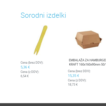
Sorodni izdelki
EMBALAŽA ZA HAMBURGE
Cena (brez DDV):
KRAFT 160x160x90mm 50/
5,36 €
Cena (brez DDV):
Cena (z DDV):
15,35 €
6,54 €
Cena (z DDV):
18,73 €