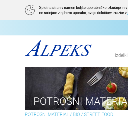
Spletna stran v namen boljše uporabniške izkušnje in v a
ne strinjate z njihovo uporabo, svojo določitev izrazite v
Izdelk
POTROŠNI MATERIA
POTROŠNI MATERIAL
/
BIO
/
STREET FOOD