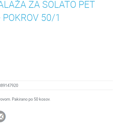
LAŽA ZA SOLATO PET
+ POKROV 50/1
889147920
okrovom. Pakirano po 50 kosov.