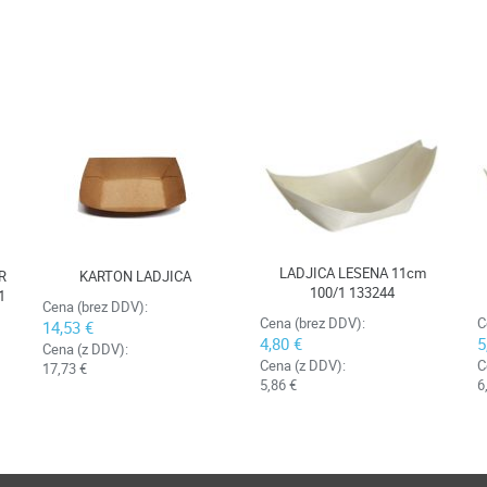
LADJICA LESENA 11cm
R
KARTON LADJICA
100/1 133244
1
Cena (brez DDV):
Cena (brez DDV):
C
14,53 €
4,80 €
5
Cena (z DDV):
Cena (z DDV):
C
17,73 €
5,86 €
6