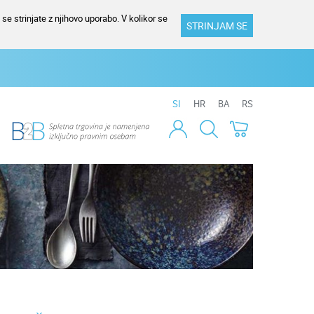
se strinjate z njihovo uporabo. V kolikor se
STRINJAM SE
SI
HR
BA
RS