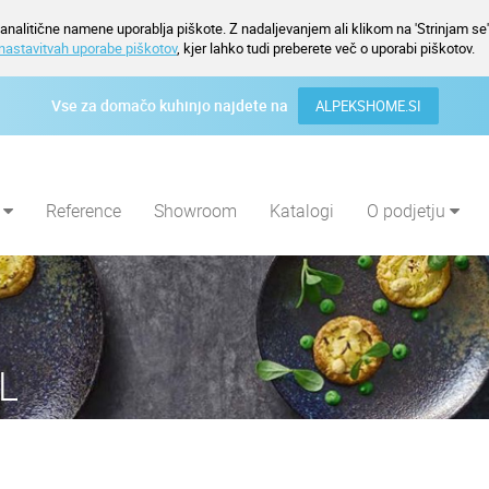
nalitične namene uporablja piškote. Z nadaljevanjem ali klikom na 'Strinjam se' 
nastavitvah uporabe piškotov
, kjer lahko tudi preberete več o uporabi piškotov.
Vse za domačo kuhinjo najdete na
ALPEKSHOME.SI
i
Reference
Showroom
Katalogi
O podjetju
L