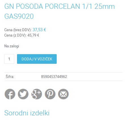
GN POSODA PORCELAN 1/1 25mm
GAS9020
37,53 €
Cena (brez DDV):
Cena (z DDV):
45,79 €
Na zalogi
DODAJ V VOZIČEK
Šifra:
8590453744962
Sorodni izdelki