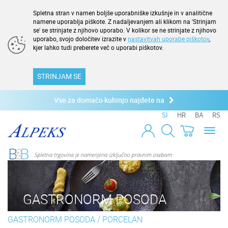
Spletna stran v namen boljše uporabniške izkušnje in v analitične
namene uporablja piškote. Z nadaljevanjem ali klikom na 'Strinjam
se' se strinjate z njihovo uporabo. V kolikor se ne strinjate z njihovo
uporabo, svojo določitev izrazite v
nastavitvah uporabe piškotov
,
kjer lahko tudi preberete več o uporabi piškotov.
STRINJAM SE
Vse za domačo kuhinjo najdete na
SI
HR
BA
RS
Toggl
naviga
GASTRONORM POSODA
GASTRONORM POSODA
/
PORCELAN