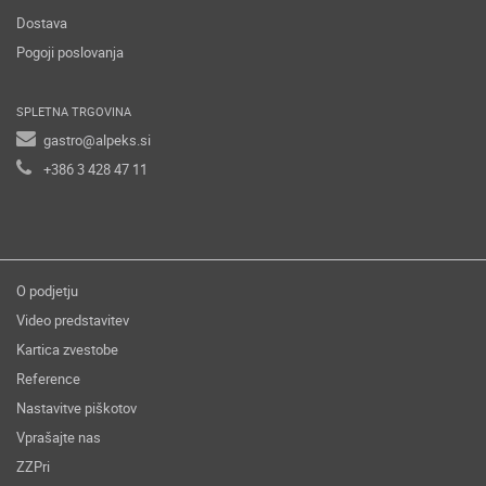
Dostava
Pogoji poslovanja
SPLETNA TRGOVINA
gastro@alpeks.si
+386 3 428 47 11
O podjetju
Video predstavitev
Kartica zvestobe
Reference
Nastavitve piškotov
Vprašajte nas
ZZPri