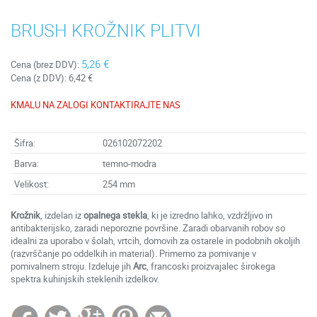
BRUSH KROŽNIK PLITVI
5,26 €
Cena (brez DDV):
Cena (z DDV):
6,42 €
KMALU NA ZALOGI KONTAKTIRAJTE NAS
Šifra:
026102072202
Barva:
temno-modra
Velikost:
254 mm
Krožnik
, izdelan iz
opalnega stekla
, ki je izredno lahko, vzdržljivo in
antibakterijsko, zaradi neporozne površine. Zaradi obarvanih robov so
idealni za uporabo v šolah, vrtcih, domovih za ostarele in podobnih okoljih
(razvrščanje po oddelkih in material). Primerno za pomivanje v
pomivalnem stroju. Izdeluje jih
Arc
, francoski proizvajalec širokega
spektra kuhinjskih steklenih izdelkov.