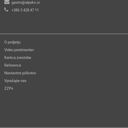
gastro@alpeks.si
+386 3 428 47 11
O podjetju
Video predstavitev
Kartica zvestobe
Reference
Nastavitve piškotov
Vprašajte nas
ZZPri