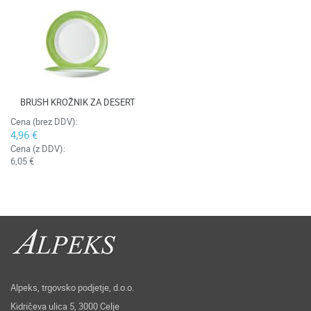
BRUSH KROŽNIK ZA DESERT
Cena (brez DDV):
4,96 €
Cena (z DDV):
6,05 €
Alpeks, trgovsko podjetje, d.o.o.
Kidričeva ulica 5, 3000 Celje