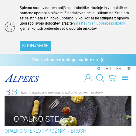
Spletna stran v namen boljše uporabniške izkušnje in v analitične
namene uporablja piškote. Z nadaljevanjem ali klikom na 'Strinjam
se' se strinjate z njihovo uporabo. V kolikor se ne strinjate z njihovo
uporabo, svojo določitev izrazite v
nastavitvah uporabe piškotov
,
kjer lahko tudi preberete več o uporabi piškotov.
STRINJAM SE
Vse za domačo kuhinjo najdete na
SI
HR
BA
RS
Toggl
naviga
OPALNO STEKLO
OPALNO STEKLO
/
KROŽNIKI
/
BRUSH