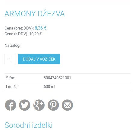
ARMONY DŽEZVA
8,36 €
Cena (brez DDV):
Cena (z DDV):
10,20 €
Na zalogi
DODAJ V VOZIČEK
Šifra:
8004740521001
Litraža:
600 ml
Sorodni izdelki