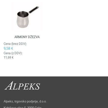
ARMONY DŽEZVA
Cena (brez DDV):
9,58 €
Cena (z DDV):
11,69 €
Alpeks, trgovsko podjetje, d.o.o.
Kidričeva ulica 5, 3000 Celje