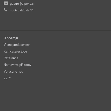
gastro@alpeks.si
+386 3 428 47 11
O podjetju
Video predstavitev
Kartica zvestobe
Reference
Nastavitve piškotov
Vprašajte nas
ZZPri