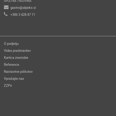
SPLETNA TRGOVINA
gastro@alpeks.si
+386 3 428 47 11
O podjetju
Video predstavitev
Kartica zvestobe
Reference
Nastavitve piškotov
Vprašajte nas
ZZPri