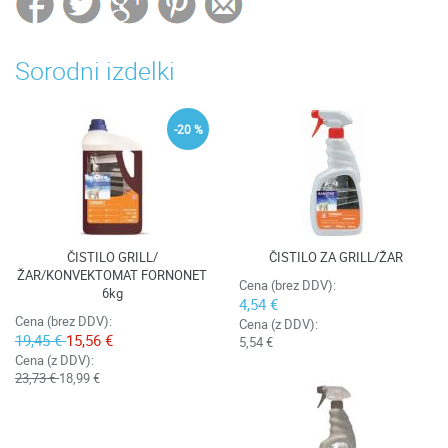
Sorodni izdelki
-20 %
ČISTILO GRILL/
ČISTILO ZA GRILL/ŽAR
ŽAR/KONVEKTOMAT FORNONET
Cena (brez DDV):
6kg
4,54 €
Cena (brez DDV):
Cena (z DDV):
19,45 €
15,56 €
5,54 €
Cena (z DDV):
23,73 €
18,99 €