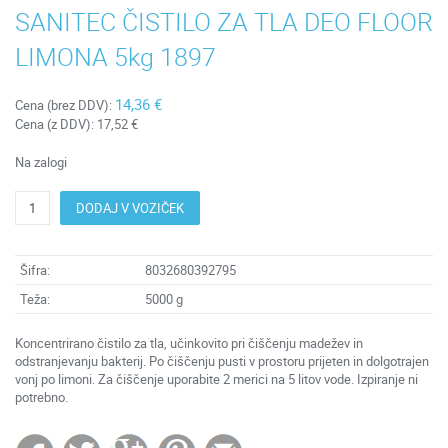
SANITEC ČISTILO ZA TLA DEO FLOOR
LIMONA 5kg 1897
14,36 €
Cena (brez DDV):
Cena (z DDV):
17,52 €
Na zalogi
DODAJ V VOZIČEK
Šifra:
8032680392795
Teža:
5000 g
Koncentrirano čistilo za tla, učinkovito pri čiščenju madežev in
odstranjevanju bakterij. Po čiščenju pusti v prostoru prijeten in dolgotrajen
vonj po limoni. Za čiščenje uporabite 2 merici na 5 litov vode. Izpiranje ni
potrebno.