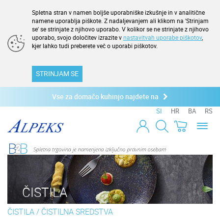
Spletna stran v namen boljše uporabniške izkušnje in v analitične
namene uporablja piškote. Z nadaljevanjem ali klikom na 'Strinjam
se' se strinjate z njihovo uporabo. V kolikor se ne strinjate z njihovo
uporabo, svojo določitev izrazite v
nastavitvah uporabe piškotov
,
kjer lahko tudi preberete več o uporabi piškotov.
STRINJAM SE
Vse za domačo kuhinjo najdete na
SI
HR
BA
RS
Toggl
naviga
ČISTILA
ČISTILA
/
ČISTILNA SREDSTVA