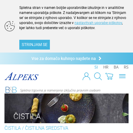
Spletna stran v namen boljše uporabniške izkušnje in v analitične
namene uporablja piškote. Z nadaljevanjem ali klikom na 'Strinjam
se' se strinjate z njihovo uporabo. V kolikor se ne strinjate z njihovo
uporabo, svojo določitev izrazite v
nastavitvah uporabe piškotov
,
kjer lahko tudi preberete več o uporabi piškotov.
STRINJAM SE
Vse za domačo kuhinjo najdete na
SI
HR
BA
RS
Toggl
naviga
ČISTILA
ČISTILA
/
ČISTILNA SREDSTVA