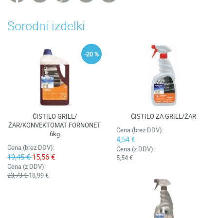
Sorodni izdelki
-20 %
ČISTILO GRILL/
ČISTILO ZA GRILL/ŽAR
ŽAR/KONVEKTOMAT FORNONET
Cena (brez DDV):
6kg
4,54 €
Cena (brez DDV):
Cena (z DDV):
19,45 €
15,56 €
5,54 €
Cena (z DDV):
23,73 €
18,99 €