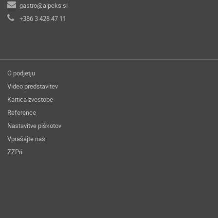
gastro@alpeks.si
+386 3 428 47 11
O podjetju
Video predstavitev
Kartica zvestobe
Reference
Nastavitve piškotov
Vprašajte nas
ZZPri