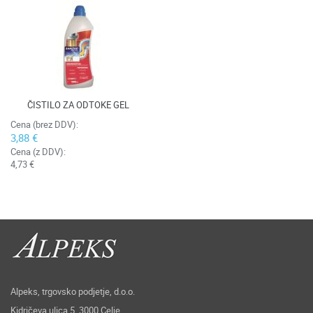
ČISTILO ZA ODTOKE GEL
Cena (brez DDV):
3,88 €
Cena (z DDV):
4,73 €
Alpeks, trgovsko podjetje, d.o.o.
Kidričeva ulica 5, 3000 Celje