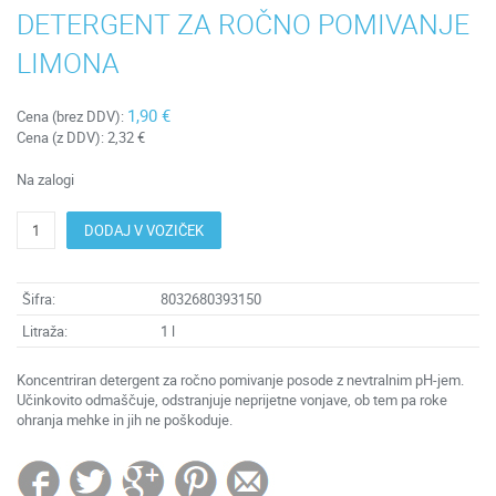
DETERGENT ZA ROČNO POMIVANJE
LIMONA
1,90 €
Cena (brez DDV):
Cena (z DDV):
2,32 €
Na zalogi
DODAJ V VOZIČEK
Šifra:
8032680393150
Litraža:
1 l
Koncentriran detergent za ročno pomivanje posode z nevtralnim pH-jem.
Učinkovito odmaščuje, odstranjuje neprijetne vonjave, ob tem pa roke
ohranja mehke in jih ne poškoduje.