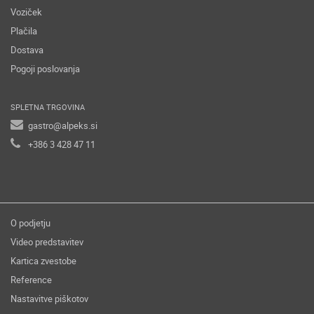
Voziček
Plačila
Dostava
Pogoji poslovanja
SPLETNA TRGOVINA
gastro@alpeks.si
+386 3 428 47 11
O podjetju
Video predstavitev
Kartica zvestobe
Reference
Nastavitve piškotov