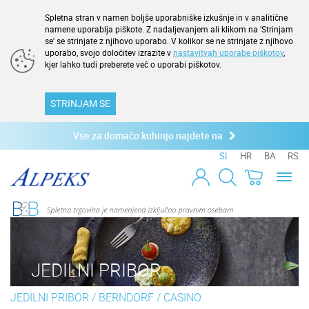
Spletna stran v namen boljše uporabniške izkušnje in v analitične
namene uporablja piškote. Z nadaljevanjem ali klikom na 'Strinjam
se' se strinjate z njihovo uporabo. V kolikor se ne strinjate z njihovo
uporabo, svojo določitev izrazite v
nastavitvah uporabe piškotov
,
kjer lahko tudi preberete več o uporabi piškotov.
STRINJAM SE
Vse za domačo kuhinjo najdete na
SI
HR
BA
RS
Toggl
naviga
JEDILNI PRIBOR
JEDILNI PRIBOR
/
BERNDORF
/
CASINO