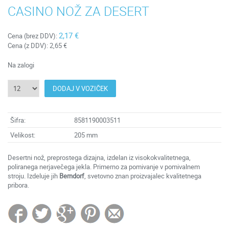
CASINO NOŽ ZA DESERT
2,17 €
Cena (brez DDV):
Cena (z DDV):
2,65 €
Na zalogi
DODAJ V VOZIČEK
Šifra:
8581190003511
Velikost:
205 mm
Desertni nož, preprostega dizajna, izdelan iz visokokvalitetnega,
poliranega nerjavečega jekla. Primerno za pomivanje v pomivalnem
stroju. Izdeluje jih
Berndorf
, svetovno znan proizvajalec kvalitetnega
pribora.