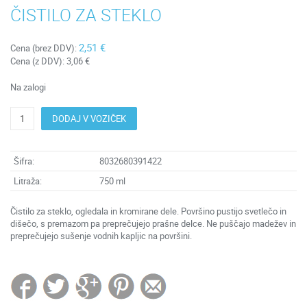
ČISTILO ZA STEKLO
2,51 €
Cena (brez DDV):
Cena (z DDV):
3,06 €
Na zalogi
DODAJ V VOZIČEK
Šifra:
8032680391422
Litraža:
750 ml
Čistilo za steklo, ogledala in kromirane dele. Površino pustijo svetlečo in
dišečo, s premazom pa preprečujejo prašne delce. Ne puščajo madežev in
preprečujejo sušenje vodnih kapljic na površini.