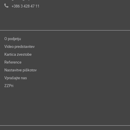
+386 3 428 47 11
O podjetju
Video predstavitev
Kartica zvestobe
Reference
Nastavitve piškotov
Vprašajte nas
ZZPri