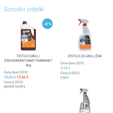
Sorodni izdelki
-20 %
ČISTILO GRILL/
ČISTILO ZA GRILL/ŽAR
ŽAR/KONVEKTOMAT FORNONET
Cena (brez DDV):
6kg
4,54 €
Cena (brez DDV):
Cena (z DDV):
19,45 €
15,56 €
5,54 €
Cena (z DDV):
23,73 €
18,99 €