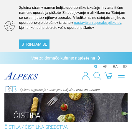
Spletna stran v namen boljše uporabniške izkušnje in v analitične
namene uporablja piškote. Z nadaljevanjem ali klikom na 'Strinjam
se' se strinjate z njihovo uporabo. V kolikor se ne strinjate z njihovo
uporabo, svojo določitev izrazite v
nastavitvah uporabe piškotov
,
kjer lahko tudi preberete več o uporabi piškotov.
STRINJAM SE
Vse za domačo kuhinjo najdete na
SI
HR
BA
RS
Toggl
naviga
ČISTILA
ČISTILA
/
ČISTILNA SREDSTVA