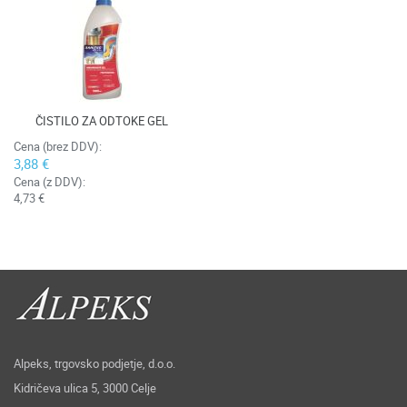
ČISTILO ZA ODTOKE GEL
Cena (brez DDV):
3,88 €
Cena (z DDV):
4,73 €
Alpeks, trgovsko podjetje, d.o.o.
Kidričeva ulica 5, 3000 Celje