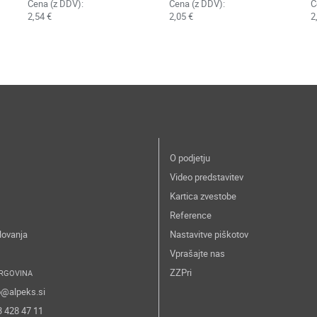
Cena (z DDV):
Cena (z DDV):
C
2,54 €
2,05 €
2
O podjetju
Video predstavitev
Kartica zvestobe
Reference
lovanja
Nastavitve piškotov
Vprašajte nas
ZZPri
RGOVINA
o@alpeks.si
3 428 47 11