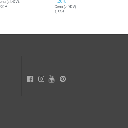
1,28 €
ena (z DDV):
,90 €
Cena (z DDV):
1,56 €