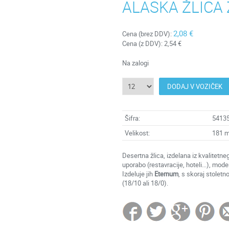
ALASKA ŽLICA
2,08 €
Cena (brez DDV):
Cena (z DDV):
2,54 €
Na zalogi
DODAJ V VOZIČEK
Šifra:
5413
Velikost:
181 
Desertna žlica, izdelana iz kvalitetn
uporabo (restavracije, hoteli...), mo
Izdeluje jih
Eternum
, s skoraj stoletn
(18/10 ali 18/0).