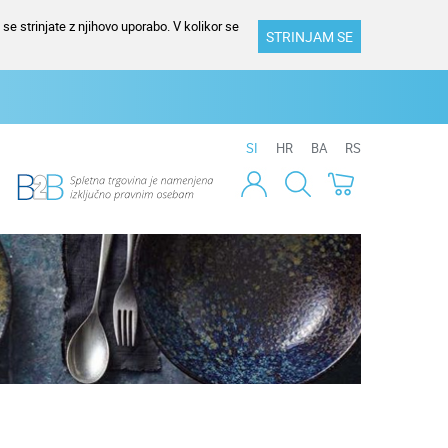
se strinjate z njihovo uporabo. V kolikor se
STRINJAM SE
SI
HR
BA
RS