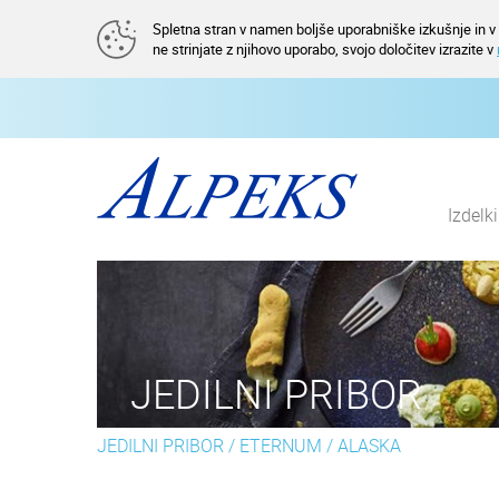
Spletna stran v namen boljše uporabniške izkušnje in v a
ne strinjate z njihovo uporabo, svojo določitev izrazite v
Izdelk
JEDILNI PRIBOR
JEDILNI PRIBOR
/
ETERNUM
/
ALASKA