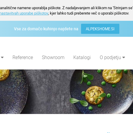
nalitične namene uporablja piškote. Z nadaljevanjem ali klikom na 'Strinjam se' 
nastavitvah uporabe piškotov
, kjer lahko tudi preberete več o uporabi piškotov.
Vse za domačo kuhinjo najdete na
ALPEKSHOME.SI
i
Reference
Showroom
Katalogi
O podjetju