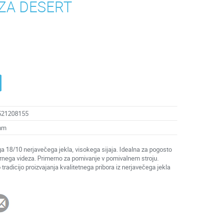
 ZA DESERT
521208155
mm
ega 18/10 nerjavečega jekla, visokega sijaja. Idealna za pogosto
dernega videza. Primerno za pomivanje v pomivalnem stroju.
o tradicijo proizvajanja kvalitetnega pribora iz nerjavečega jekla