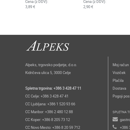
Cena (z DDV):
Cena (z DDV):
3,89 €
2,90 €
Alpeks, trgovsko podjetje, d.o.o.
Moj račun
Kidričeva ulica 5, 3000 Celje
Voziček
Plačila
Spletna trgovina: +386 3 428 47 11
Dostava
CC Celje: +386 3 428 47 41
Pogoji pos
CC Ljubljana: +386 1 520 93 66
CC Maribor: +386 2 480 12 88
SPLETNA T
CC Koper: +386 8 205 73 12
gastr
CC Novo Mesto: +386 8 20 59 712
+386 