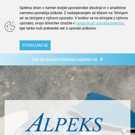
Spletna stran v namen boljše uporabniške izkušnje in v analitične
namene uporablja piškote. Z nadaljevanjem ali klikom na 'Strinjam
se' se strinjate z njihovo uporabo. V kolikor se ne strinjate z njihovo
uporabo, svojo določitev izrazite v
nastavitvah uporabe piškotov
,
kjer lahko tudi preberete več o uporabi piškotov.
STRINJAM SE
Vse za domačo kuhinjo najdete na