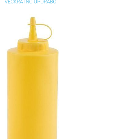
VEČKRATNO UPORABO