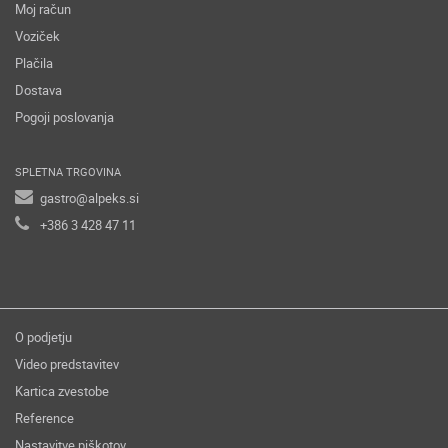
Moj račun
Voziček
Plačila
Dostava
Pogoji poslovanja
SPLETNA TRGOVINA
gastro@alpeks.si
+386 3 428 47 11
O podjetju
Video predstavitev
Kartica zvestobe
Reference
Nastavitve piškotov