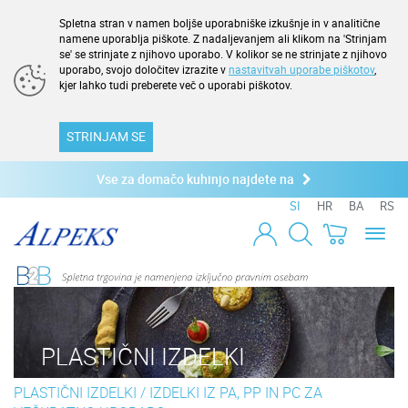
Spletna stran v namen boljše uporabniške izkušnje in v analitične
namene uporablja piškote. Z nadaljevanjem ali klikom na 'Strinjam
se' se strinjate z njihovo uporabo. V kolikor se ne strinjate z njihovo
uporabo, svojo določitev izrazite v
nastavitvah uporabe piškotov
,
kjer lahko tudi preberete več o uporabi piškotov.
STRINJAM SE
Vse za domačo kuhinjo najdete na
SI
HR
BA
RS
Toggl
naviga
PLASTIČNI IZDELKI
PLASTIČNI IZDELKI
/
IZDELKI IZ PA, PP IN PC ZA